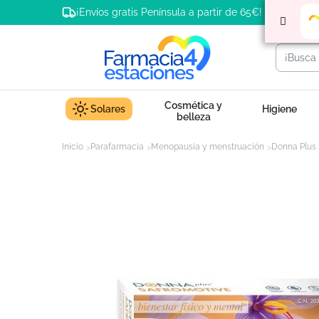
¡Envíos gratis Península a partir de 65€!
Cosmética y
Solares
Higiene
belleza
Inicio
Parafarmacia
Menopausia y menstruación
Donna Plus 