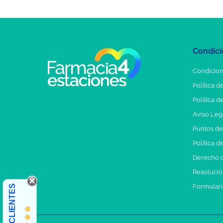
Condici
Condicion
Política d
Política d
Aviso Leg
Puntos d
Política d
Derecho d
Resolución
Formulari