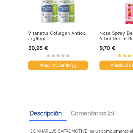
Vitanatur Collagen Antiox,
Nosa Spray De
2x360gr.
Árbol Del Té R
30,95 €
9,70 €
Precio
Precio
Añadir Al Carrito
Añadir Al Ca
Descripción
Comentarios (0)
DONNAPLUS SAFROMOTIVE, es un complemento aliment