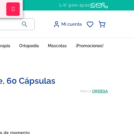
L–V: 9:00–15:00

Mi cuenta
erapia
Ortopedia
Mascotas
¡Promociones!
e, 60 Cápsulas
Marca
ORDESA
es de momento