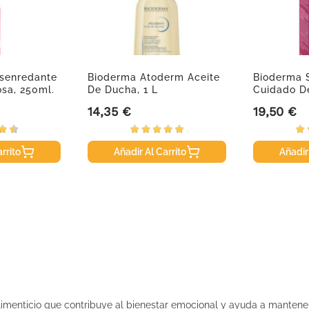
senredante
Bioderma Atoderm Aceite
Bioderma 
osa, 250ml.
De Ducha, 1 L
Cuidado De
14,35 €
19,50 €
Precio
Precio
rrito
Añadir Al Carrito
Añadir
icio que contribuye al bienestar emocional y ayuda a mantener 