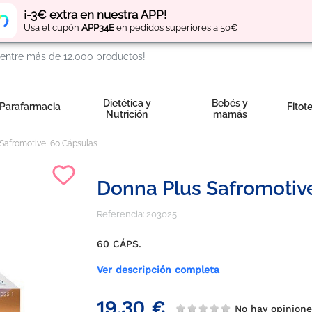
Regístrate
y obtén
puntos
por tus compras
¡-3€ extra en nuestra APP!
Usa el cupón
APP34E
en pedidos superiores a 50€
Dietética y
Bebés y
Parafarmacia
Fitot
Nutrición
mamás
Safromotive, 60 Cápsulas
Donna Plus Safromotiv
Referencia:
203025
60 CÁPS.
Ver descripción completa
19,30 €
No hay opinion