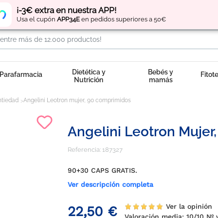
Regístrate
y obtén
puntos
por tus compras
¡-3€ extra en nuestra APP!
Usa el cupón
APP34E
en pedidos superiores a 50€
Dietética y
Bebés y
Parafarmacia
Fitot
Nutrición
mamás
ntiedad
Angelini Leotron mujer, 90 comprimidos
Angelini Leotron Mujer
Referencia:
187327
90+30 CAPS GRATIS.
Ver descripción completa
Ver la opinión
22,50 €
Valoración media:
10
/10 Nº