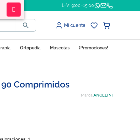
L–V: 9:00–15:00

Mi cuenta
erapia
Ortopedia
Mascotas
¡Promociones!
, 90 Comprimidos
Marca
ANGELINI
 valoraciones:
1