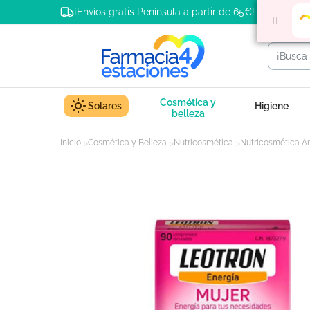
¡Envíos gratis Península a partir de 65€!
Cosmética y
Solares
Higiene
belleza
Inicio
Cosmética y Belleza
Nutricosmética
Nutricosmética A