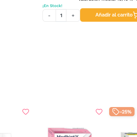
¡En Stock!
Añadir al carrito
-
+
-25%