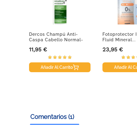
o 3
Dercos Champú Anti-
Fotoprotector 
 G
Caspa Cabello Normal-
Fluid Mineral...
Graso,...
11,95 €
23,95 €
Precio
Precio
Añadir Al Carrito
Añadir Al Ca
Comentarios (1)