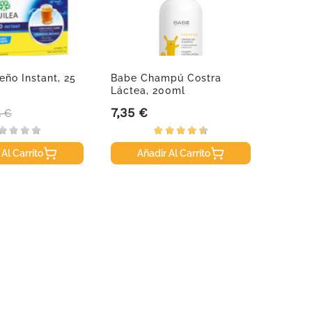
eño Instant, 25
Babe Champú Costra
Triptó
Láctea, 200ml
Vit B6
7,35 €
10,95
cio base
Precio
Precio
5 €
 Al Carrito
Añadir Al Carrito
A