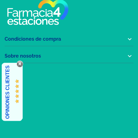

Condiciones de compra

Sobre nosotros
OPINIONES CLIENTES