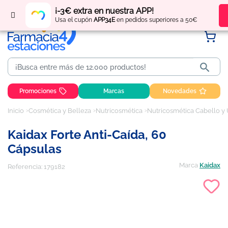
Regístrate
y obtén
puntos
por tus compras
¡-3€ extra en nuestra APP!
Usa el cupón
APP34E
en pedidos superiores a 50€

Promociones
Marcas
Novedades
Inicio
Cosmética y Belleza
Nutricosmética
Nutricosmética Cabello y
Kaidax Forte Anti-Caída, 60
Cápsulas
Marca
Kaidax
Referencia:
179182