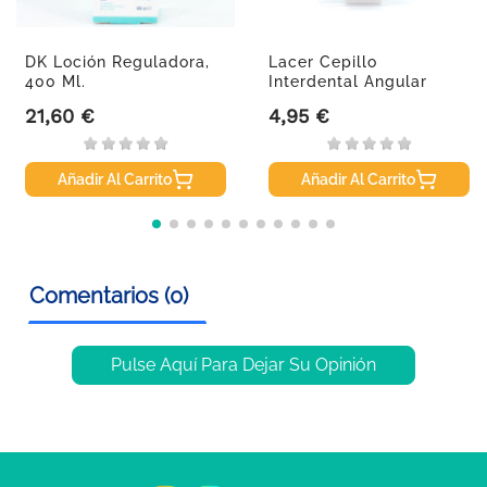
DK Loción Reguladora,
Lacer Cepillo
400 Ml.
Interdental Angular
Cónico, 6U.
21,60 €
4,95 €
Precio
Precio
Añadir Al Carrito
Añadir Al Carrito
Comentarios (0)
Pulse Aquí Para Dejar Su Opinión