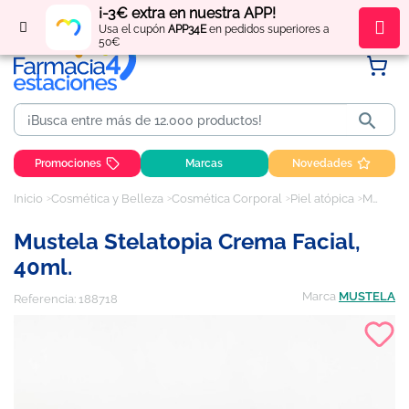
¡-3€ extra en nuestra APP!
Regístrate
y obtén
puntos
por tus compras
Usa el cupón
APP34E
en pedidos superiores a
50€

Promociones
Marcas
Novedades
Inicio
Cosmética y Belleza
Cosmética Corporal
Piel atópica
Mustela Stelatopia Crema Facial, 40ml.
Mustela Stelatopia Crema Facial,
40ml.
Marca
MUSTELA
Referencia:
188718