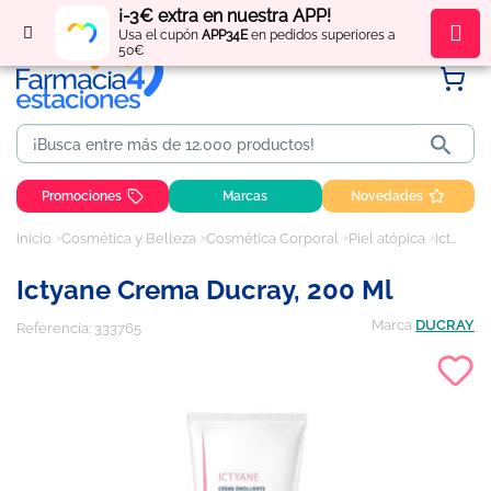
¡-3€ extra en nuestra APP!
Regístrate
y obtén
puntos
por tus compras
Usa el cupón
APP34E
en pedidos superiores a
50€

Promociones
Marcas
Novedades
Inicio
Cosmética y Belleza
Cosmética Corporal
Piel atópica
Ictyane Crema Ducray, 200 ml
Ictyane Crema Ducray, 200 Ml
Marca
DUCRAY
Referencia:
333765