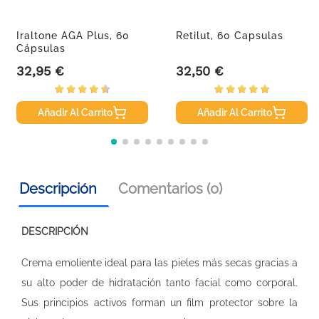
Iraltone AGA Plus, 60
Retilut, 60 Capsulas
Cápsulas
32,95 €
32,50 €
Precio
Precio
Añadir Al Carrito
Añadir Al Carrito
Descripción
Comentarios (0)
DESCRIPCIÓN
Crema emoliente ideal para las pieles más secas gracias a
su alto poder de hidratación tanto facial como corporal.
Sus principios activos forman un film protector sobre la