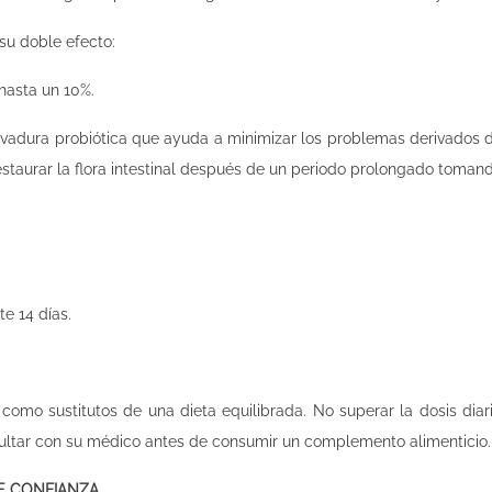
su doble efecto:
 hasta un 10%.
 levadura probiótica que ayuda a minimizar los problemas derivados d
taurar la flora intestinal después de un periodo prolongado tomando
e 14 días.
como sustitutos de una dieta equilibrada. No superar la dosis di
ultar con su médico antes de consumir un complemento alimenticio. 
DE CONFIANZA