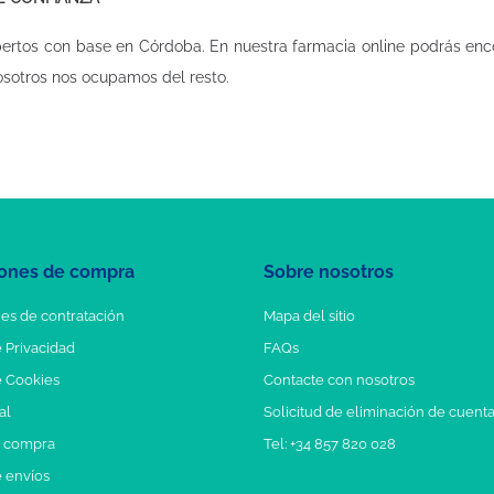
pertos con base en Córdoba. En nuestra
farmacia online
podrás enco
osotros nos ocupamos del resto.
ones de compra
Sobre nosotros
es de contratación
Mapa del sitio
e Privacidad
FAQs
e Cookies
Contacte con nosotros
al
Solicitud de eliminación de cuent
e compra
Tel: +34 857 820 028
e envíos