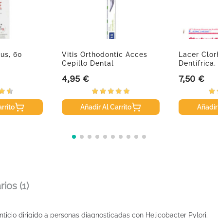
lus, 60
Vitis Orthodontic Acces
Lacer Clor
Cepillo Dental
Dentífrica,
4,95 €
7,50 €
Precio
Precio
rrito
Añadir Al Carrito
Añadir
ios (1)
ticio dirigido a personas diagnosticadas con Helicobacter Pylori.