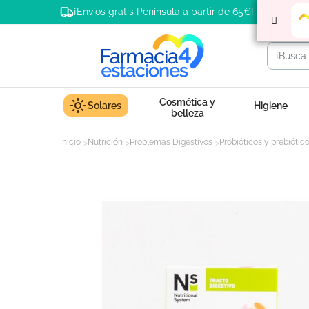
¡Envíos gratis Península a partir de 65€!
Cosmética y
Solares
Higiene
belleza
Inicio
Nutrición
Problemas Digestivos
Probióticos y prebiótic