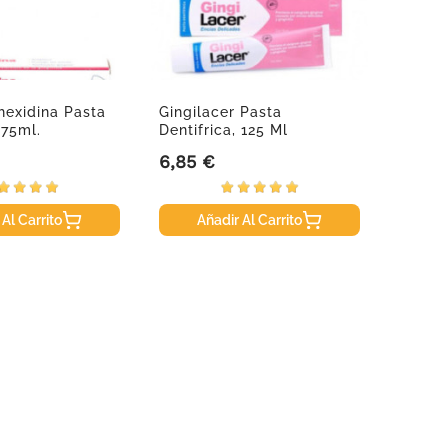
hexidina Pasta
Gingilacer Pasta
Lacer 
 75ml.
Dentifrica, 125 Ml
Angula
6,85 €
4,95 
Precio
Precio
 Al Carrito
Añadir Al Carrito
A