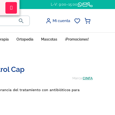
L–V: 9:00–15:00

Mi cuenta
erapia
Ortopedia
Mascotas
¡Promociones!
trol Cap
Marca
CINFA
erancia del tratamiento con antibióticos para