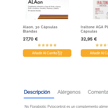
rema
Alaon, 30 Cápsulas
Iraltone AGA P
l
Blandas
Cápsulas
27,70 €
32,95 €
Precio
Precio
Añadir Al Carrito
Añadir Al Ca
Descripción
Alérgenos
Comentar
Ns Florabiotic Pylocontrol es un complemento alimen