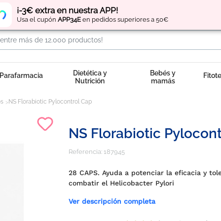
Regístrate
y obtén
puntos
por tus compras
¡-3€ extra en nuestra APP!
Usa el cupón
APP34E
en pedidos superiores a 50€
Dietética y
Bebés y
Parafarmacia
Fitot
Nutrición
mamás
os
NS Florabiotic Pylocontrol Cap
NS Florabiotic Pylocon
Referencia:
187945
28 CAPS. Ayuda a potenciar la eficacia y tol
combatir el Helicobacter Pylori
Ver descripción completa