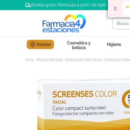
¡Envíos gratis Península a partir de 65€!
Cosmética y
Solares
Higiene
belleza
Inicio
Protección solar
Protección solar facial
Protección Sola