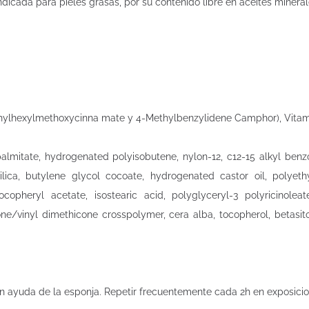
ndicada para pieles grasas, por su contenido libre en aceites mineral
12Ethylhexylmethoxycinna mate y 4-Methylbenzylidene Camphor), Vitam
l palmitate, hydrogenated polyisobutene, nylon-12, c12-15 alkyl be
ilica, butylene glycol cocoate, hydrogenated castor oil, polyeth
tocopheryl acetate, isostearic acid, polyglyceryl-3 polyricinole
vinyl dimethicone crosspolymer, cera alba, tocopherol, betasitostero
on ayuda de la esponja. Repetir frecuentemente cada 2h en exposici