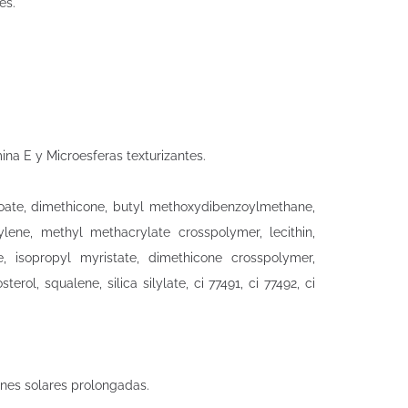
es.
ina E y Microesferas texturizantes.
nzoate, dimethicone, butyl methoxydibenzoylmethane,
ylene, methyl methacrylate crosspolymer, lecithin,
ate, isopropyl myristate, dimethicone crosspolymer,
l, squalene, silica silylate, ci 77491, ci 77492, ci
ones solares prolongadas.