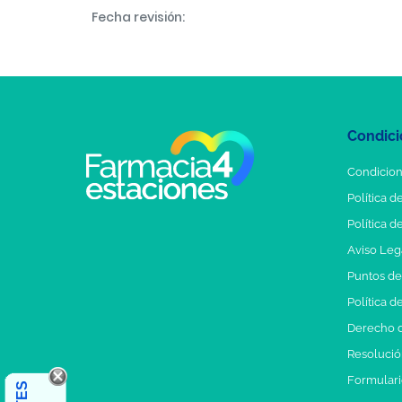
Fecha revisión:
Condici
Condicion
Política d
Política d
Aviso Leg
Puntos d
Política d
Derecho d
Resolución
Formulari