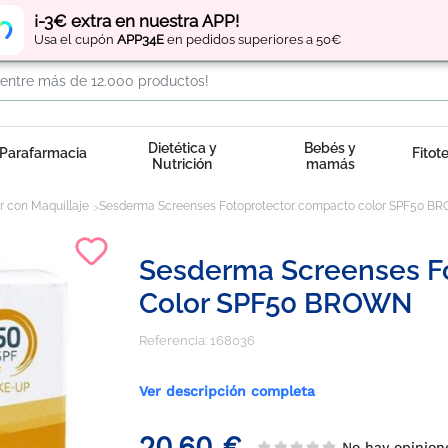
Regístrate
y obtén
puntos
por tus compras
¡-3€ extra en nuestra APP!
Usa el cupón
APP34E
en pedidos superiores a 50€
Dietética y
Bebés y
Parafarmacia
Fitot
Nutrición
mamás
r con Maquillaje
Sesderma Screenses Fotoprotector compacto color SPF50 
Sesderma Screenses F
Color SPF50 BROWN
Referencia:
168036
Ver descripción completa
20,60 €
No hay opinio