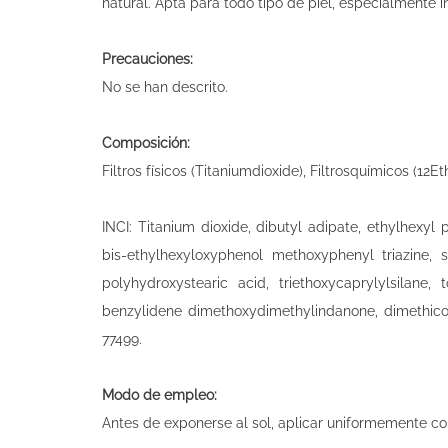
natural. Apta para todo tipo de piel, especialmente i
Precauciones:
No se han descrito.
Composición:
Filtros físicos (Titaniumdioxide), Filtrosquímicos (
INCI: Titanium dioxide, dibutyl adipate, ethylhexy
bis-ethylhexyloxyphenol methoxyphenyl triazine, s
polyhydroxystearic acid, triethoxycaprylylsilane, 
benzylidene dimethoxydimethylindanone, dimethicone/
77499.
Modo de empleo:
Antes de exponerse al sol, aplicar uniformemente c