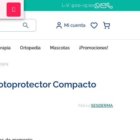
L–V: 9:00–15:00

Mi cuenta
erapia
Ortopedia
Mascotas
¡Promociones!
BROWN
otoprotector Compacto
Marca
SESDERMA
nes de momento