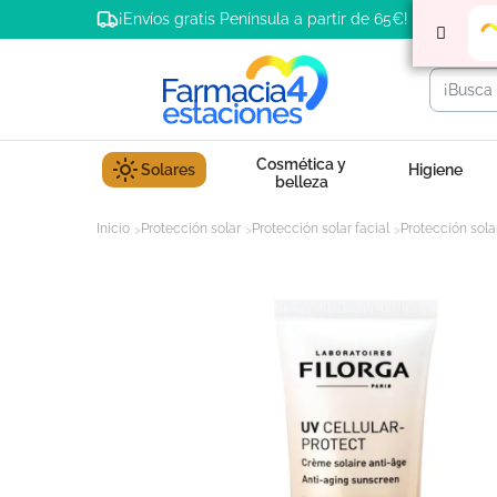
¡Envíos gratis Península a partir de 65€!
Cosmética y
Solares
Higiene
belleza
Inicio
Protección solar
Protección solar facial
Protección sola