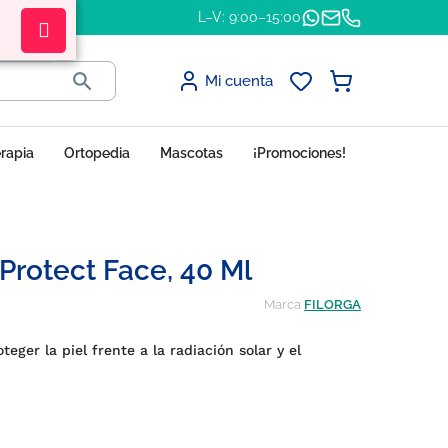
L–V: 9:00–15:00

Mi cuenta
erapia
Ortopedia
Mascotas
¡Promociones!
Protect Face, 40 Ml
Marca
FILORGA
ger la piel frente a la radiación solar y el