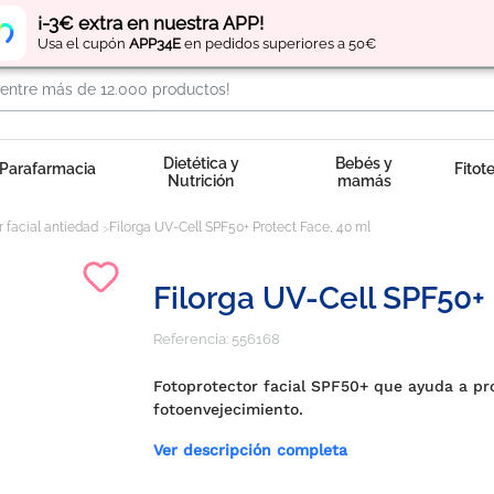
Regístrate
y obtén
puntos
por tus compras
¡-3€ extra en nuestra APP!
Usa el cupón
APP34E
en pedidos superiores a 50€
Dietética y
Bebés y
Parafarmacia
Fitot
Nutrición
mamás
r facial antiedad
Filorga UV-Cell SPF50+ Protect Face, 40 ml
Filorga UV-Cell SPF50+ 
Referencia:
556168
Fotoprotector facial SPF50+ que ayuda a prote
fotoenvejecimiento.
Ver descripción completa