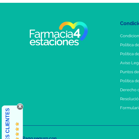
Condici
Condicion
Política d
Política d
Aviso Leg
Puntos d
Política d
Derecho d
Resolución
Formulari
OPINIONES CLIENTES
Pago seguro con