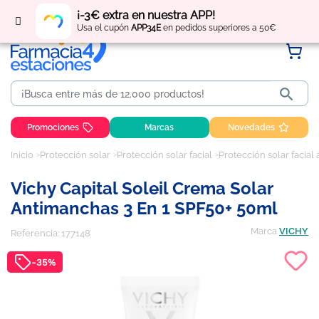
Regístrate
y obtén
puntos
por tus compras
¡-3€ extra en nuestra APP!
Usa el cupón
APP34E
en pedidos superiores a 50€

Promociones
Marcas
Novedades
Inicio
Protección solar
Protección solar facial
Protección solar facial
Vichy Capital Soleil Crema Solar
Antimanchas 3 En 1 SPF50+ 50ml
Marca
VICHY
Referencia:
177148
-35%