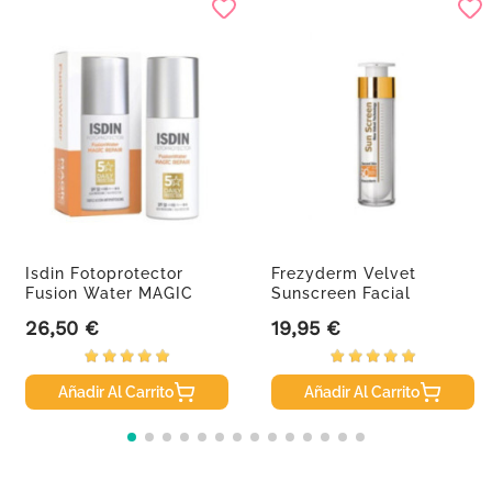
Isdin Fotoprotector
Frezyderm Velvet
Fusion Water MAGIC
Sunscreen Facial
Repair...
SPF50+, 50 Ml
26,50 €
19,95 €
Precio
Precio
Añadir Al Carrito
Añadir Al Carrito