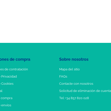
ones de compra
Sobre nosotros
es de contratación
Mapa del sitio
e Privacidad
FAQs
e Cookies
Contacte con nosotros
al
Solicitud de eliminación de cuent
e compra
Tel: +34 857 820 028
e envíos