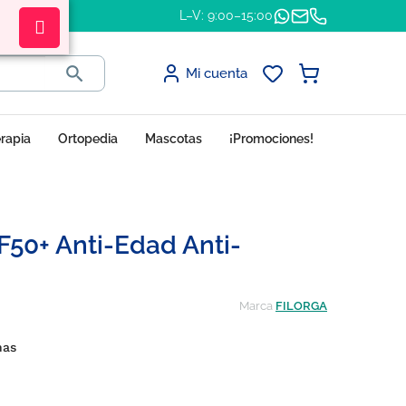
L–V: 9:00–15:00

Mi cuenta
erapia
Ortopedia
Mascotas
¡Promociones!
50+ Anti-Edad Anti-
Marca
FILORGA
has