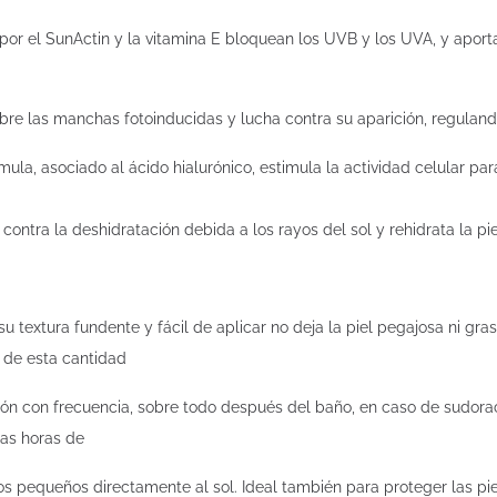
 por el SunActin y la vitamina E bloquean los UVB y los UVA, y apor
obre las manchas fotoinducidas y lucha contra su aparición, reguland
rmula, asociado al ácido hialurónico, estimula la actividad celular p
contra la deshidratación debida a los rayos del sol y rehidrata la pi
su textura fundente y fácil de aplicar no deja la piel pegajosa ni gra
n de esta cantidad
ción con frecuencia, sobre todo después del baño, en caso de sudora
las horas de
os pequeños directamente al sol. Ideal también para proteger las pie