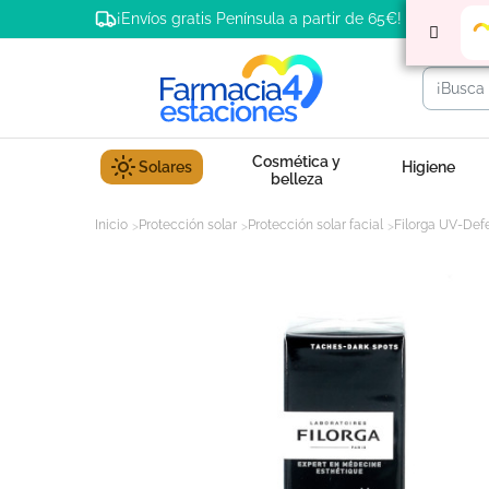
¡Envíos gratis Península a partir de 65€!
Cosmética y
Solares
Higiene
belleza
Inicio
Protección solar
Protección solar facial
Filorga UV-Def