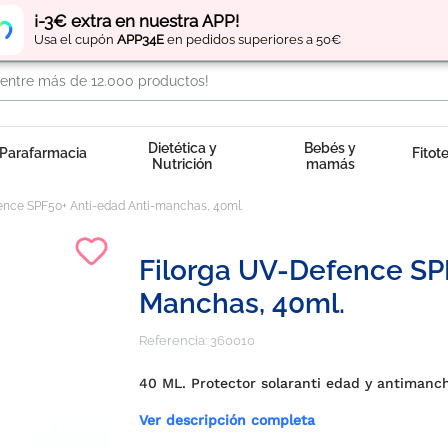
Regístrate
y obtén
puntos
por tus compras
¡-3€ extra en nuestra APP!
Usa el cupón
APP34E
en pedidos superiores a 50€
Dietética y
Bebés y
Parafarmacia
Fitot
Nutrición
mamás
ence SPF50+ Anti-edad Anti-manchas, 40ml.
Filorga UV-Defence SPF
Manchas, 40ml.
Referencia:
360010
40 ML. Protector solaranti edad y antimanc
Ver descripción completa