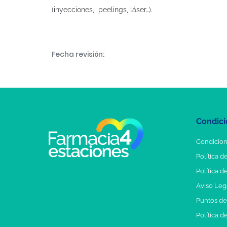
(inyecciones, peelings, láser…).
Fecha revisión:
Condici
Condicion
Política d
Política d
Aviso Leg
Puntos d
Política d