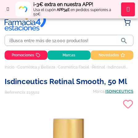
¡-3€ extra en nuestra APP!
Regístrate
y obtén
puntos
por tus compras
Usa el cupón
APP34E
en pedidos superiores a
50€

Promociones
Marcas
Novedades
Inicio
Cosmética y Belleza
Cosmética Facial
Retinal
Isdinceutics Retinal Smooth, 50 ml
Isdinceutics Retinal Smooth, 50 Ml
Marca
ISDINCEUTICS
Referencia:
215502