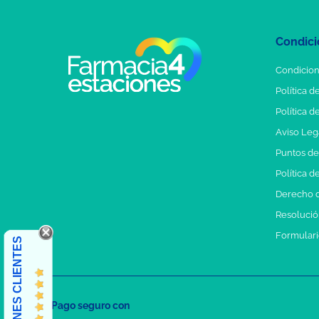
Condici
Condicion
Política d
Política d
Aviso Leg
Puntos d
Política d
Derecho d
Resolución
Formulari
OPINIONES CLIENTES
Pago seguro con