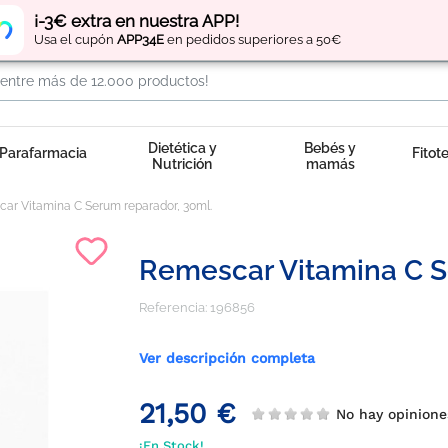
Regístrate
y obtén
puntos
por tus compras
¡-3€ extra en nuestra APP!
Usa el cupón
APP34E
en pedidos superiores a 50€
Dietética y
Bebés y
Parafarmacia
Fitot
Nutrición
mamás
ar Vitamina C Serum reparador, 30ml.
Remescar Vitamina C S
Referencia:
196856
Ver descripción completa
21,50 €
No hay opinion
¡En Stock!