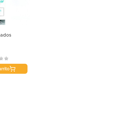
pados
rrito