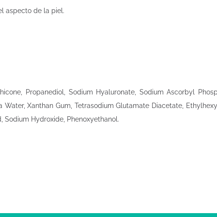
el aspecto de la piel.
thicone, Propanediol, Sodium Hyaluronate, Sodium Ascorbyl Phosph
Sea Water, Xanthan Gum, Tetrasodium Glutamate Diacetate, Ethylhexyl
id, Sodium Hydroxide, Phenoxyethanol.