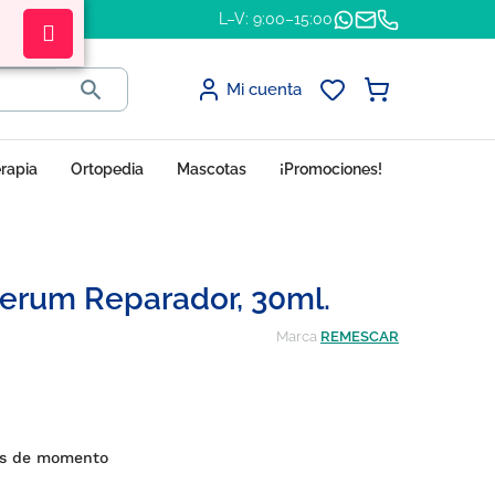
L–V: 9:00–15:00

Mi cuenta
erapia
Ortopedia
Mascotas
¡Promociones!
erum Reparador, 30ml.
Marca
REMESCAR
es de momento