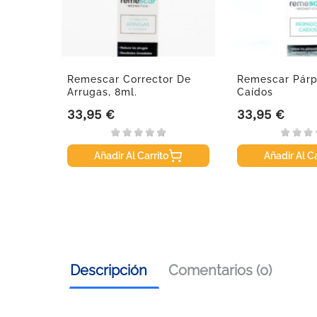
Remescar Corrector De
Remescar Pár
Arrugas, 8ml.
Caídos
33,95 €
33,95 €
Precio
Precio
Añadir Al Carrito
Añadir Al Ca
Descripción
Comentarios (0)