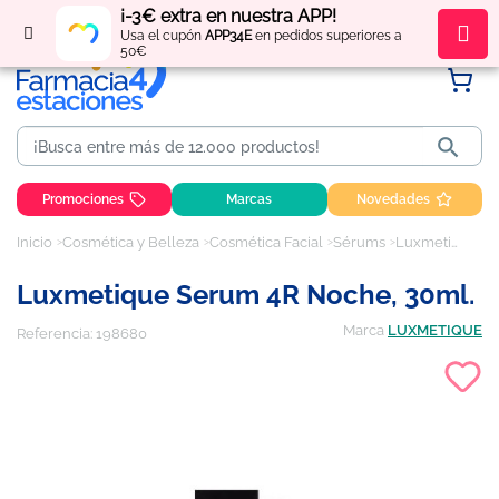
¡-3€ extra en nuestra APP!
Regístrate
y obtén
puntos
por tus compras
Usa el cupón
APP34E
en pedidos superiores a
50€

Promociones
Marcas
Novedades
Inicio
Cosmética y Belleza
Cosmética Facial
Sérums
Luxmetique Serum 4R Noche, 30ml.
Luxmetique Serum 4R Noche, 30ml.
Marca
LUXMETIQUE
Referencia:
198680