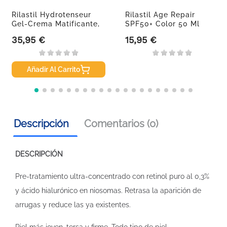
Rilastil Hydrotenseur
Rilastil Age Repair
Gel-Crema Matificante,
SPF50+ Color 50 Ml
40 Ml
35,95 €
15,95 €
Precio
Precio
Añadir Al Carrito
Descripción
Comentarios (0)
DESCRIPCIÓN
Pre-tratamiento ultra-concentrado con retinol puro al 0,3%
y ácido hialurónico en niosomas. Retrasa la aparición de
arrugas y reduce las ya existentes.