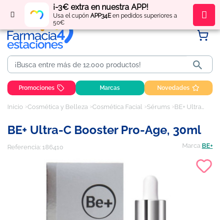
¡-3€ extra en nuestra APP!
Regístrate
y obtén
puntos
por tus compras
Usa el cupón
APP34E
en pedidos superiores a
50€

Promociones
Marcas
Novedades
Inicio
Cosmética y Belleza
Cosmética Facial
Sérums
BE+ Ultra-c booster pro-age, 30ml
BE+ Ultra-C Booster Pro-Age, 30ml
Marca
BE+
Referencia:
186410