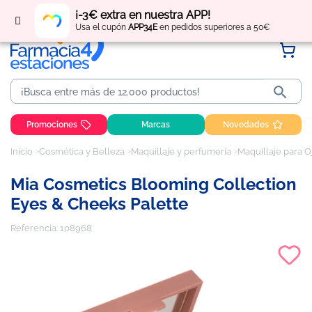
Regístrate
y obtén
puntos
por tus compras
¡-3€ extra en nuestra APP!
Usa el cupón
APP34E
en pedidos superiores a 50€

Promociones
Marcas
Novedades
Inicio
Cosmética y Belleza
Maquillaje y perfumería
Maquillaje para O
Mia Cosmetics Blooming Collection
Eyes & Cheeks Palette
Referencia:
108968