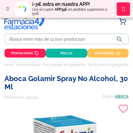
¡-3€ extra en nuestra APP!
Regístrate
y obtén
puntos
por tus compras
Usa el cupón
APP34E
en pedidos superiores a
50€

Promociones
Marcas
Novedades
Inicio
Parafarmacia
Tos y dolor de garganta
Spray para la garganta
A
Aboca Golamir Spray No Alcohol, 30
Ml
Marca
ABOCA
Referencia:
190110