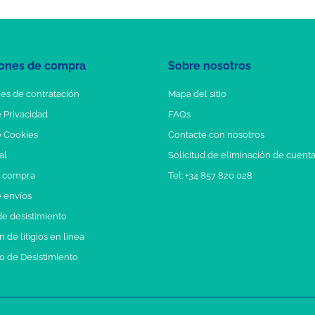
ones de compra
Sobre nosotros
es de contratación
Mapa del sitio
e Privacidad
FAQs
e Cookies
Contacte con nosotros
al
Solicitud de eliminación de cuent
e compra
Tel: +34 857 820 028
e envíos
e desistimiento
 de litigios en línea
o de Desistimiento