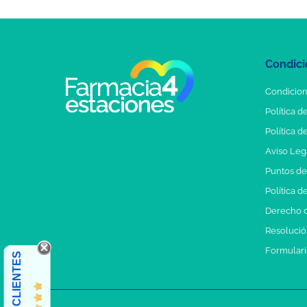
Condici
Condicion
Política d
Política d
Aviso Leg
Puntos d
Política d
Derecho d
Resolución
Formulari