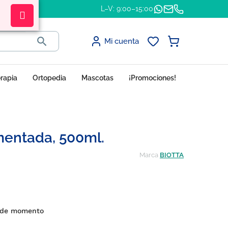
L–V: 9:00–15:00

Mi cuenta
erapia
Ortopedia
Mascotas
¡Promociones!
rmentada, 500ml.
Marca
BIOTTA
s de momento