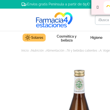
¡Envíos gratis Península a partir de 65€!
Cosmética y
Solares
Higiene
belleza
Inicio
Nutrición
Alimentación
Té y bebidas calientes
A. Voge