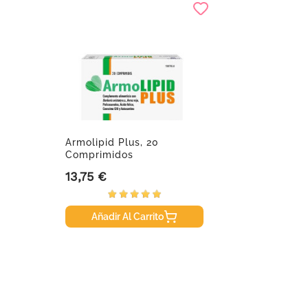
Armolipid Plus, 20
Comprimidos
13,75 €
Precio
Añadir Al Carrito