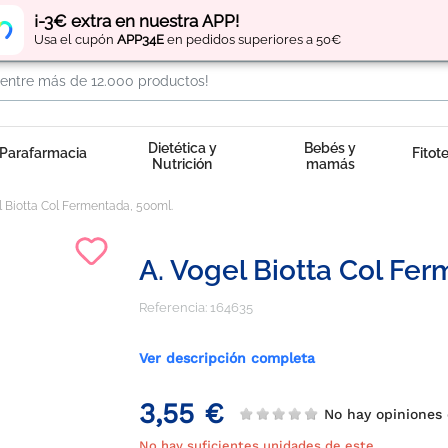
Regístrate
y obtén
puntos
por tus compras
¡-3€ extra en nuestra APP!
Usa el cupón
APP34E
en pedidos superiores a 50€
Dietética y
Bebés y
Parafarmacia
Fitot
Nutrición
mamás
l Biotta Col Fermentada, 500ml.
A. Vogel Biotta Col Fe
Referencia:
164635
Ver descripción completa
3,55 €
No hay opinione
No hay suficientes unidades de este