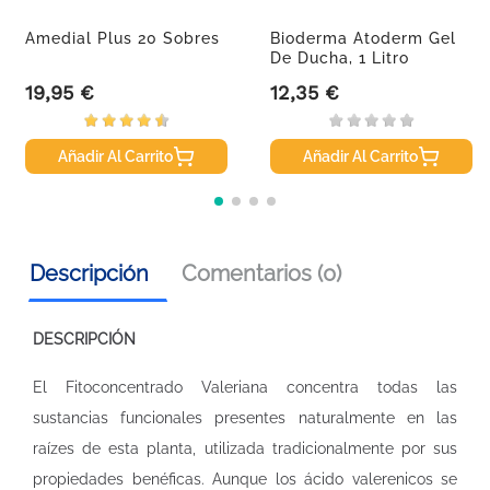
Amedial Plus 20 Sobres
Bioderma Atoderm Gel
De Ducha, 1 Litro
19,95 €
12,35 €
Precio
Precio
Añadir Al Carrito
Añadir Al Carrito
Descripción
Comentarios (0)
DESCRIPCIÓN
El Fitoconcentrado Valeriana concentra todas las
sustancias funcionales presentes naturalmente en las
raízes de esta planta, utilizada tradicionalmente por sus
propiedades benéficas. Aunque los ácido valerenicos se