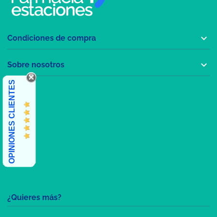

Condiciones de compra

Sobre nosotros
OPINIONES CLIENTES
¿Quieres más?