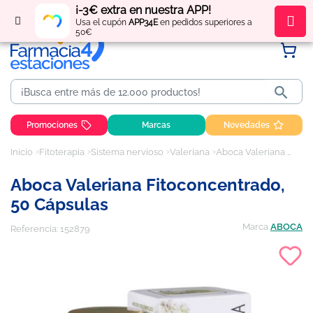
¡-3€ extra en nuestra APP!
Regístrate
y obtén
puntos
por tus compras
Usa el cupón
APP34E
en pedidos superiores a
50€

Promociones
Marcas
Novedades
Inicio
Fitoterapia
Sistema nervioso
Valeriana
Aboca Valeriana Fitoconcentrado, 50 cápsulas
Aboca Valeriana Fitoconcentrado,
50 Cápsulas
Marca
ABOCA
Referencia:
152879