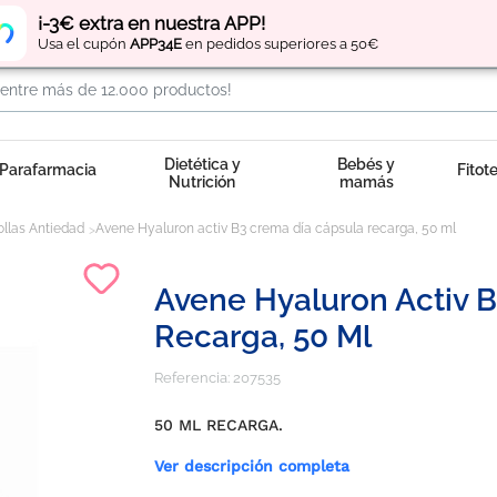
Regístrate
y obtén
puntos
por tus compras
¡-3€ extra en nuestra APP!
Usa el cupón
APP34E
en pedidos superiores a 50€
Dietética y
Bebés y
Parafarmacia
Fitot
Nutrición
mamás
llas Antiedad
Avene Hyaluron activ B3 crema día cápsula recarga, 50 ml
Avene Hyaluron Activ 
Recarga, 50 Ml
Referencia:
207535
50 ML RECARGA.
Ver descripción completa