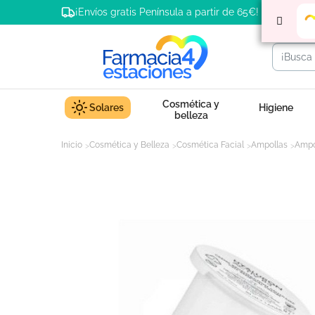
¡Envíos gratis Península a partir de 65€!
Cosmética y
Solares
Higiene
belleza
Inicio
Cosmética y Belleza
Cosmética Facial
Ampollas
Ampo