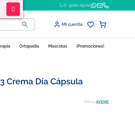
L–V: 9:00–15:00

Mi cuenta
erapia
Ortopedia
Mascotas
¡Promociones!
B3 Crema Día Cápsula
Marca
AVENE