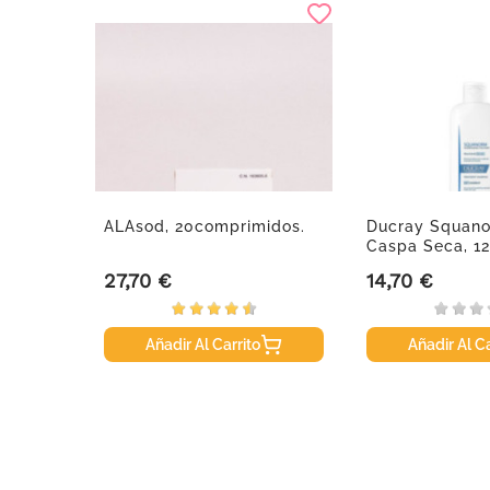
K-NMSC
ALAsod, 20comprimidos.
Ducray Squan
Caspa Seca, 12
27,70 €
14,70 €
Precio
Precio
Añadir Al Carrito
Añadir Al Ca