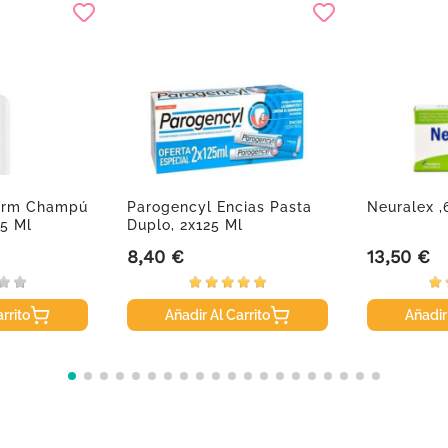
orm Champú
Parogencyl Encias Pasta
Neuralex ,
5 Ml
Duplo, 2x125 Ml
8,40 €
13,50 €
Precio
Precio
rrito
Añadir Al Carrito
Añadir