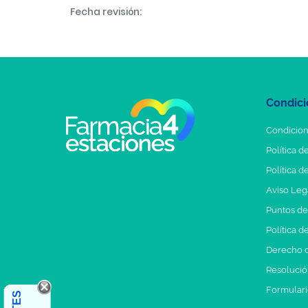
Fecha revisión:
Condici
Condicion
Política d
Política d
Aviso Leg
Puntos d
Política d
Derecho d
Resolución
Formulari