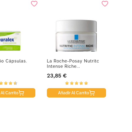
60 Cápsulas.
La Roche-Posay Nutritc
Dormin
Intense Riche...
30 Co
23,85 €
10,90
Precio
Precio
 Al Carrito
Añadir Al Carrito
A