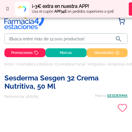
Regístrate
y obtén
puntos
por tus compras
¡-3€ extra en nuestra APP!
Usa el cupón
APP34E
en pedidos superiores a 50€

Promociones
Marcas
Novedades
Inicio
Cosmética y Belleza
Cosmética Facial
Ampollas
Ampollas Ant
Sesderma Sesgen 32 Crema
Nutritiva, 50 Ml
Marca
SESDERMA
Referencia:
168785