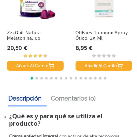
ZzzQuil Natura
OtiFaes Taponox Spray
Melatonina, 60
Ótico, 45 Ml
Gominolas
20,50 €
8,95 €
Precio
Precio
Añadir Al Carrito
Añadir Al Carrito
Descripción
Comentarios (0)
¿Qué es y para qué se utiliza el
producto?
Crema antiedad integral
con activos de alta tecnología