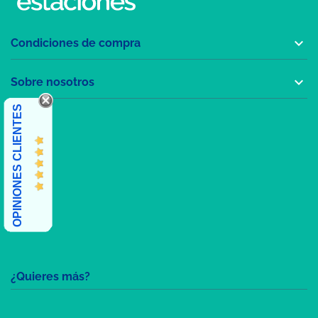

Condiciones de compra

Sobre nosotros
OPINIONES CLIENTES
¿Quieres más?