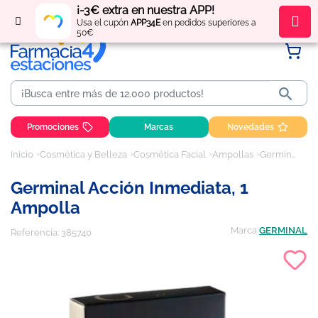
¡-3€ extra en nuestra APP!
Regístrate
y obtén
puntos
por tus compras
Usa el cupón
APP34E
en pedidos superiores a
50€

Promociones
Marcas
Novedades
Inicio
Cosmética y Belleza
Cosmética Facial
Ampollas
Germinal Acción Inmediata, 1 ampolla
Germinal Acción Inmediata, 1
Ampolla
Marca
GERMINAL
Referencia:
385740