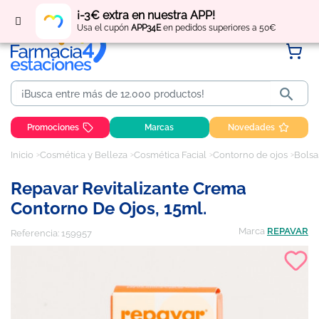
Regístrate
y obtén
puntos
por tus compras
¡-3€ extra en nuestra APP!
Usa el cupón
APP34E
en pedidos superiores a 50€

Promociones
Marcas
Novedades
Inicio
Cosmética y Belleza
Cosmética Facial
Contorno de ojos
Bolsa
Repavar Revitalizante Crema
Contorno De Ojos, 15ml.
Marca
REPAVAR
Referencia:
159957