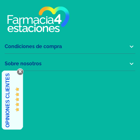

Condiciones de compra

Sobre nosotros
OPINIONES CLIENTES