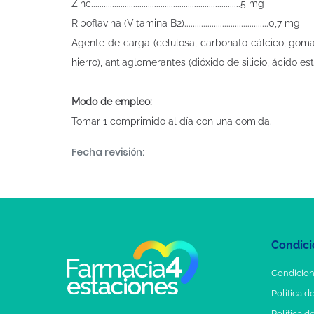
Zinc.......................................................................5 mg
Riboflavina (Vitamina B2)........................................0,7 mg
Agente de carga (celulosa, carbonato cálcico, goma d
hierro), antiaglomerantes (dióxido de silicio, ácido e
Modo de empleo:
Tomar 1 comprimido al día con una comida.
Fecha revisión:
Condici
Condicion
Política d
Política d