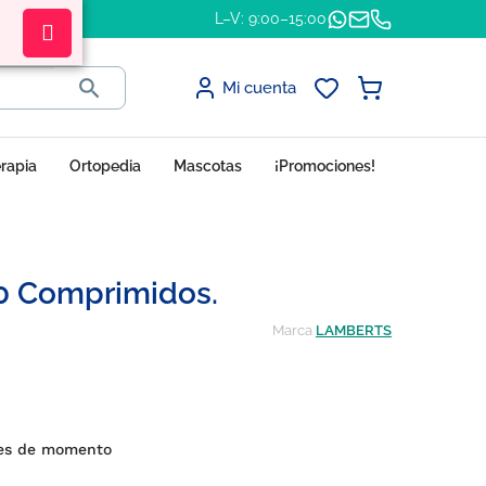
L–V: 9:00–15:00

Mi cuenta
erapia
Ortopedia
Mascotas
¡Promociones!
0 Comprimidos.
Marca
LAMBERTS
nes de momento