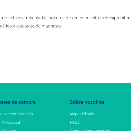
e celulosa reticulada), agentes de recubrimiento (hidroxipropil met
steárico y estearato de magnesio)
ones de compra
Sobre nosotros
es de contratación
Mapa del sitio
e Privacidad
FAQs
e Cookies
Contacte con nosotros