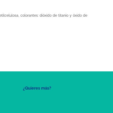
ilcelulosa, colorantes: dióxido de titanio y óxido de
¿Quieres más?