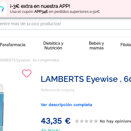
Regístrate
y obtén
puntos
por tus compras
¡-3€ extra en nuestra APP!
Usa el cupón
APP34E
en pedidos superiores a 50€
Dietética y
Bebés y
Parafarmacia
Fitot
Nutrición
mamás
AMBERTS Eyewise , 60 comprimidos.
LAMBERTS Eyewise , 6
Referencia:
005074
Ver descripción completa
43,35 €
No hay opinio
¡En Stock!