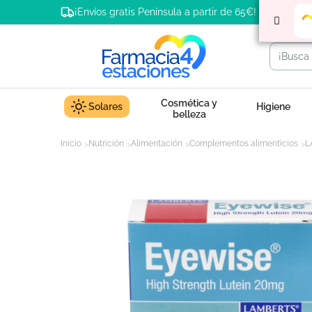
¡Envíos gratis Península a partir de 65€!
Cosmética y
Solares
Higiene
belleza
Inicio
Nutrición
Alimentación
Complementos alimenticios
L