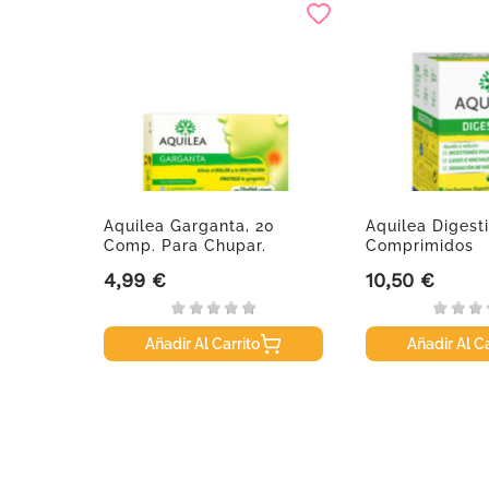
Aquilea Garganta, 20
Aquilea Digest
Comp. Para Chupar.
Comprimidos
4,99 €
10,50 €
Precio
Precio
Añadir Al Carrito
Añadir Al Ca