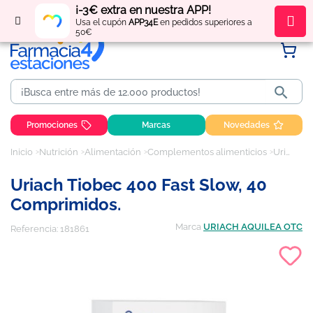
¡-3€ extra en nuestra APP!
Regístrate
y obtén
puntos
por tus compras
Usa el cupón
APP34E
en pedidos superiores a
50€

Promociones
Marcas
Novedades
Inicio
Nutrición
Alimentación
Complementos alimenticios
Uriach Tiobec 400 fast slow, 40 comprimidos.
Uriach Tiobec 400 Fast Slow, 40
Comprimidos.
Marca
URIACH AQUILEA OTC
Referencia:
181861