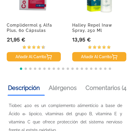
Complidermol 5 Alfa
Halley Repel Inaw
Plus, 60 Cápsulas
Spray, 250 Ml
21,95 €
13,95 €
Precio
Precio
Añadir Al Carrito
Añadir Al Carrito
Descripción
Alérgenos
Comentarios (4)
Tiobec 400 es un complemento alimenticio a base de
Ácido α- lipoico, vitaminas del grupo B, vitamina E y
vitamina C que ofrece protección del sistema nervioso
frente al estrés oxidativo.