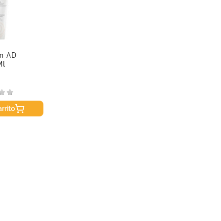
m AD
Ml
rrito