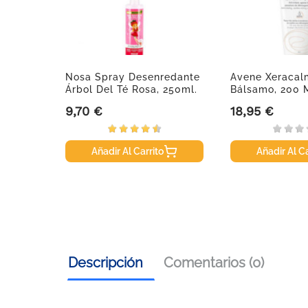
Nosa Spray Desenredante
Avene Xeracal
Árbol Del Té Rosa, 250ml.
Bálsamo, 200 
9,70 €
18,95 €
Precio
Precio
Añadir Al Carrito
Añadir Al Ca
Descripción
Comentarios (0)