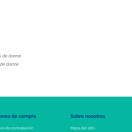
 de dormir.
de dormir.
ones de compra
Sobre nosotros
es de contratación
Mapa del sitio