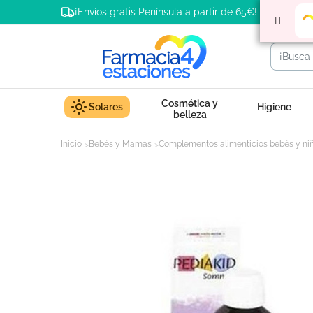
¡Envíos gratis Península a partir de 65€!
Cosmética y
Solares
Higiene
belleza
Inicio
Bebés y Mamás
Complementos alimenticios bebés y ni