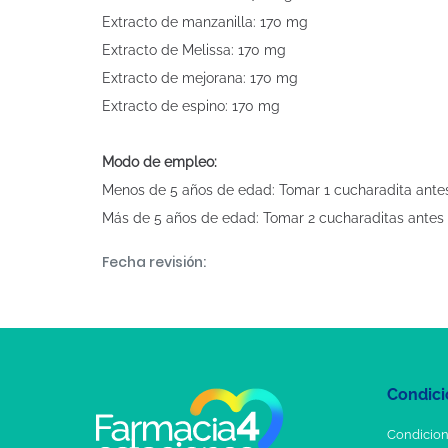
Extracto de manzanilla: 170 mg
Extracto de Melissa: 170 mg
Extracto de mejorana: 170 mg
Extracto de espino: 170 mg
Modo de empleo:
Menos de 5 años de edad: Tomar 1 cucharadita antes
Más de 5 años de edad: Tomar 2 cucharaditas antes 
Fecha revisión:
Condici
Condicion