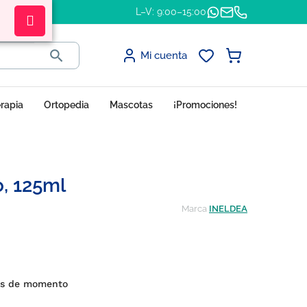
L–V: 9:00–15:00

Mi cuenta
erapia
Ortopedia
Mascotas
¡Promociones!
, 125ml
Marca
INELDEA
es de momento