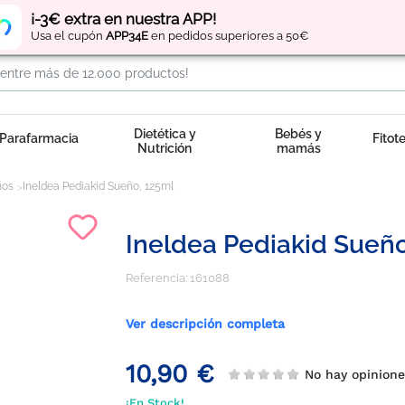
Regístrate
y obtén
puntos
por tus compras
¡-3€ extra en nuestra APP!
Usa el cupón
APP34E
en pedidos superiores a 50€
Dietética y
Bebés y
Parafarmacia
Fitot
Nutrición
mamás
ños
Ineldea Pediakid Sueño, 125ml
Ineldea Pediakid Sueño
Referencia:
161088
Ver descripción completa
10,90 €
No hay opinion
¡En Stock!