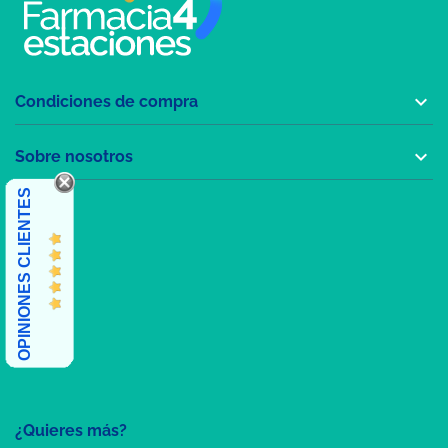

Condiciones de compra

Sobre nosotros
OPINIONES CLIENTES
¿Quieres más?