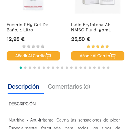
Eucerin PH5 Gel De
Isdin Eryfotona AK-
Baño, 1 Litro
NMSC Fluid, 50ml.
12,95 €
25,50 €
Precio
Precio
Añadir Al Carrito
Añadir Al Carrito
Descripción
Comentarios (0)
DESCRIPCIÓN
Nutritiva - Anti-irritante. Calma las sensaciones de picor.
Especialmente formulada para todos los tipos de