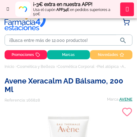
¡-3€ extra en nuestra APP!
Regístrate
y obtén
puntos
por tus compras
Usa el cupón
APP34E
en pedidos superiores a
50€

Promociones
Marcas
Novedades
Inicio
Cosmética y Belleza
Cosmética Corporal
Piel atópica
Avene Xeracalm AD Bálsamo, 200 ml
Avene Xeracalm AD Bálsamo, 200
Ml
Marca
AVENE
Referencia:
166828