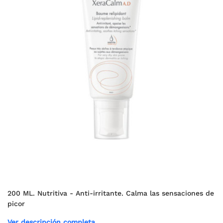
200 ML. Nutritiva - Anti-irritante. Calma las sensaciones de
picor
Ver descripción completa