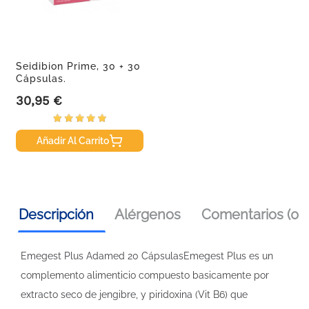
Seidibion Prime, 30 + 30
Cápsulas.
30,95 €
Precio
Añadir Al Carrito
Descripción
Alérgenos
Comentarios (0)
Emegest Plus Adamed 20 CápsulasEmegest Plus es un
complemento alimenticio compuesto basicamente por
extracto seco de jengibre, y piridoxina (Vit B6) que