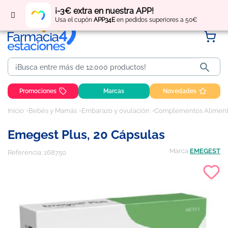
Regístrate
y obtén
puntos
por tus compras
¡-3€ extra en nuestra APP!
Usa el cupón
APP34E
en pedidos superiores a 50€

Promociones
Marcas
Novedades
Inicio
Bebés y Mamás
Embarazo y ovulación
Complementos Aliment
Emegest Plus, 20 Cápsulas
Marca
EMEGEST
Referencia:
168750