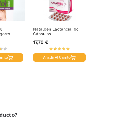
 8
Natalben Lactancia, 60
gorro.
Cápsulas
17,70 €
Precio
rrito
Añadir Al Carrito
oducto?