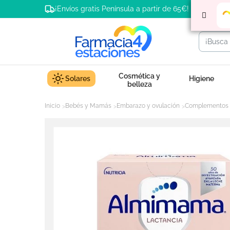
¡Envíos gratis Península a partir de 65€!
Cosmética y
Solares
Higiene
belleza
Inicio
Bebés y Mamás
Embarazo y ovulación
Complementos 