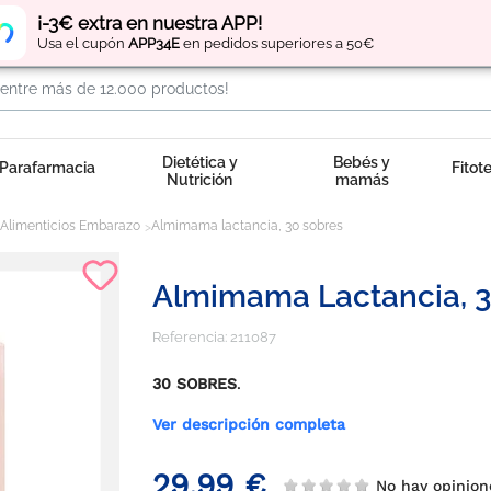
Regístrate
y obtén
puntos
por tus compras
¡-3€ extra en nuestra APP!
Usa el cupón
APP34E
en pedidos superiores a 50€
Dietética y
Bebés y
Parafarmacia
Fitot
Nutrición
mamás
Alimenticios Embarazo
Almimama lactancia, 30 sobres
Almimama Lactancia, 3
Referencia:
211087
30 SOBRES
.
Ver descripción completa
29,99 €
No hay opini