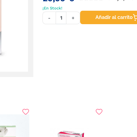
¡En Stock!
Añadir al carrito
-
+