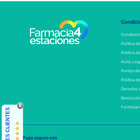
Condici
Condicion
Política d
Política d
Aviso Leg
Puntos d
Política d
Derecho d
Resolución
Formulari
OPINIONES CLIENTES
Pago seguro con