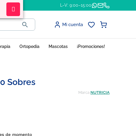
L–V: 9:00–15:00

Mi cuenta
erapia
Ortopedia
Mascotas
¡Promociones!
0 Sobres
Marca
NUTRICIA
ones de momento