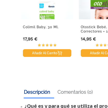
Colimil Baby, 30 Ml.
Otostick Bebé,
Correctores + 1
17,95 €
14,95 €
Precio
Precio
Añadir Al Carrito
Añadir Al Ca
Descripción
Comentarios (0)
¿Qué es y para qué se utiliza el pr