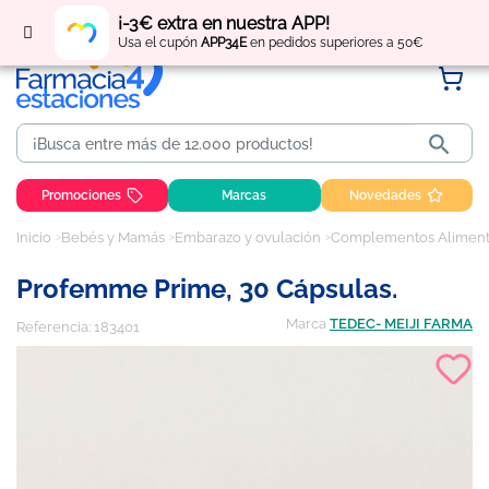
Regístrate
y obtén
puntos
por tus compras
¡-3€ extra en nuestra APP!
Usa el cupón
APP34E
en pedidos superiores a 50€

Promociones
Marcas
Novedades
Inicio
Bebés y Mamás
Embarazo y ovulación
Complementos Aliment
Profemme Prime, 30 Cápsulas.
Marca
TEDEC- MEIJI FARMA
Referencia:
183401