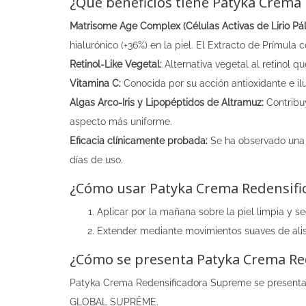
¿Qué beneficios tiene Patyka Crema
Matrisome Age Complex (Células Activas de Lirio Pál
hialurónico (+36%) en la piel. El Extracto de Prímula
Retinol-Like Vegetal:
Alternativa vegetal al retinol qu
Vitamina C:
Conocida por su acción antioxidante e ilu
Algas Arco-Iris y Lipopéptidos de Altramuz:
Contribuy
aspecto más uniforme.
Eficacia clínicamente probada:
Se ha observado una 
días de uso.
¿Cómo usar Patyka Crema Redensifi
Aplicar por la mañana sobre la piel limpia y se
Extender mediante movimientos suaves de alisado
¿Cómo se presenta Patyka Crema Re
Patyka Crema Redensificadora Supreme se presenta en
GLOBAL SUPRÊME.