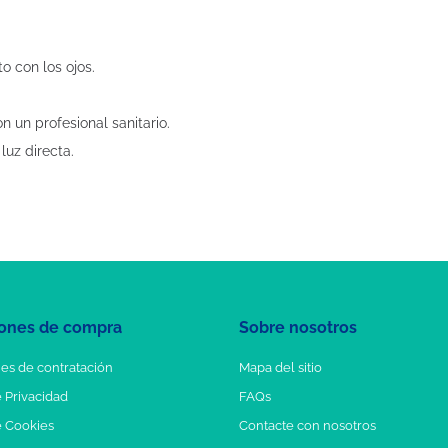
o con los ojos.
n un profesional sanitario.
luz directa.
ones de compra
Sobre nosotros
es de contratación
Mapa del sitio
e Privacidad
FAQs
e Cookies
Contacte con nosotros