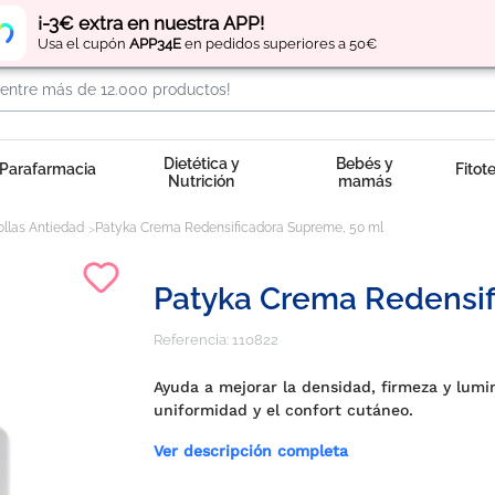
Regístrate
y obtén
puntos
por tus compras
¡-3€ extra en nuestra APP!
Usa el cupón
APP34E
en pedidos superiores a 50€
Dietética y
Bebés y
Parafarmacia
Fitot
Nutrición
mamás
llas Antiedad
Patyka Crema Redensificadora Supreme, 50 ml
Patyka Crema Redensif
Referencia:
110822
Ayuda a mejorar la densidad, firmeza y lumi
uniformidad y el confort cutáneo.
Ver descripción completa