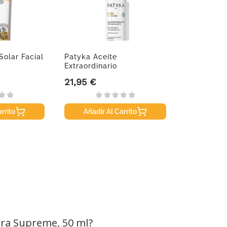
olar Facial
Patyka Aceite
Extraordinario
Desmaquillante,...
21,95 €
Precio
rrito
Añadir Al Carrito
ra Supreme, 50 ml?