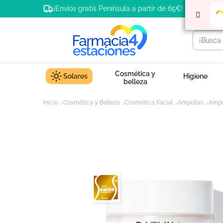
¡Envíos gratis Península a partir de 65€!
Cosmética y
Solares
Higiene
belleza
Inicio
Cosmética y Belleza
Cosmética Facial
Ampollas
Ampo