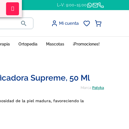
L–V: 9:00–15:00

Mi cuenta
erapia
Ortopedia
Mascotas
¡Promociones!
icadora Supreme, 50 Ml
Marca
Patyka
nosidad de la piel madura, favoreciendo la