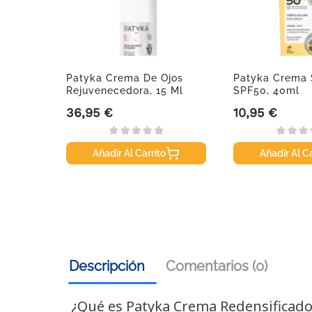
Patyka Crema De Ojos
Patyka Crema S
Rejuvenecedora, 15 Ml
SPF50, 40ml
36,95 €
10,95 €
Precio
Precio
Añadir Al Carrito
Añadir Al Ca
Descripción
Comentarios (0)
¿Qué es Patyka Crema Redensificado