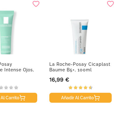
-1
Posay
La Roche-Posay Cicaplast
Anthel
 Intense Ojos,
Baume B5+, 100ml
SPF50
16,99 €
18,66
Precio
Precio
 Al Carrito
Añadir Al Carrito
A