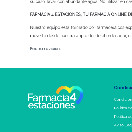
su caso, lavar con abundante agua. No utilizar en ca
FARMACIA 4 ESTACIONES, TU FARMACIA ONLINE 
Nuestro equipo está formado por farmacéuticos ex
moverte desde nuestra app o desde el ordenador, n
Fecha revisión:
Condici
Condicion
Política d
Política d
Aviso Leg