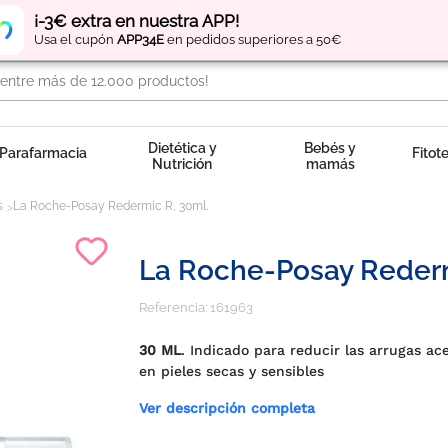
Regístrate
y obtén
puntos
por tus compras
¡-3€ extra en nuestra APP!
Usa el cupón
APP34E
en pedidos superiores a 50€
Dietética y
Bebés y
Parafarmacia
Fitot
Nutrición
mamás
s
La Roche-Posay Redermic R, 30ml.
La Roche-Posay Rederm
Referencia:
161963
30 ML
. Indicado para reducir las arrugas ac
en pieles secas y sensibles
Ver descripción completa