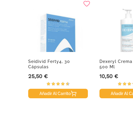
atonina
Seidivid Ferty4, 30
Dexeryl Crema
ulas
Cápsulas
500 Ml
25,50 €
10,50 €
Precio
Precio
Añadir Al Carrito
Añadir Al Ca