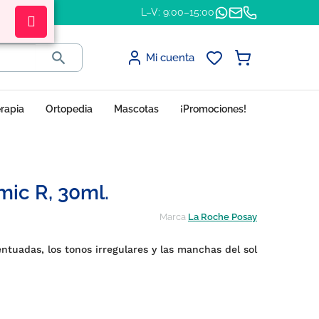
L–V: 9:00–15:00

Mi cuenta
erapia
Ortopedia
Mascotas
¡Promociones!
ic R, 30ml.
Marca
La Roche Posay
entuadas, los tonos irregulares y las manchas del sol