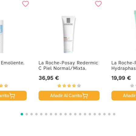
 Emoliente,
La Roche-Posay Redermic
La Roche-
C Piel Normal/Mixta,
Hydraphase
40ml.
15ml
36,95 €
19,99 €
Precio
Precio
rrito
Añadir Al Carrito
Añadir