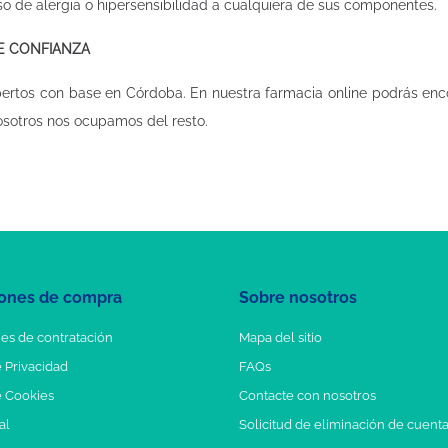
so de alergia o hipersensibilidad a cualquiera de sus componentes.
DE CONFIANZA
pertos con base en Córdoba. En nuestra
farmacia online
podrás enco
osotros nos ocupamos del resto.
ones de compra
Sobre nosotros
es de contratación
Mapa del sitio
e Privacidad
FAQs
e Cookies
Contacte con nosotros
al
Solicitud de eliminación de cuent