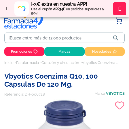
¡-3€ extra en nuestra APP!
Regístrate
y obtén
puntos
por tus compras
Usa el cupón
APP34E
en pedidos superiores a
50€

Promociones
Marcas
Novedades
Inicio
Parafarmacia
Corazón y circulación
Vbyotics Coenzima Q10, 100 cápsulas de 120 mg.
Vbyotics Coenzima Q10, 100
Cápsulas De 120 Mg.
Marca
VBYOTICS
Referencia:
DH-006728