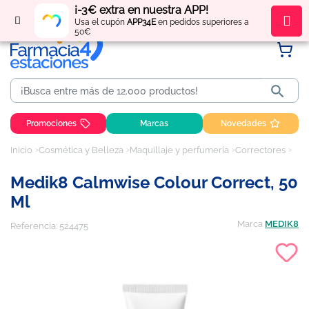
¡-3€ extra en nuestra APP!
Regístrate
y obtén
puntos
por tus compras
Usa el cupón
APP34E
en pedidos superiores a
50€

Promociones
Marcas
Novedades
Inicio
Cosmética y Belleza
Maquillaje y perfumería
Correctores
Med
Medik8 Calmwise Colour Correct, 50
Ml
Marca
MEDIK8
Referencia:
524475