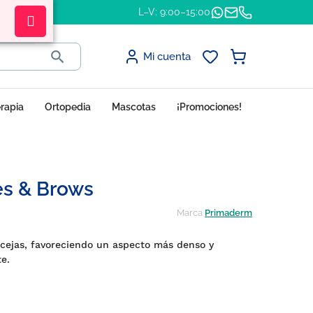
L–V: 9:00–15:00

Mi cuenta
erapia
Ortopedia
Mascotas
¡Promociones!
es & Brows
Marca
Primaderm
y cejas, favoreciendo un aspecto más denso y
te.