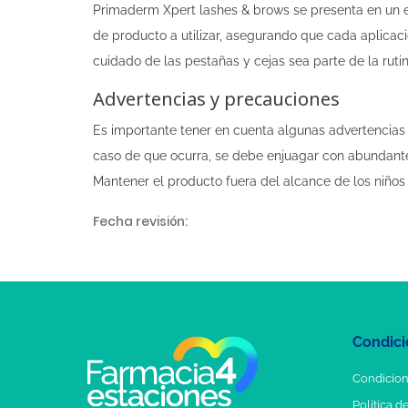
Primaderm Xpert lashes & brows se presenta en un env
de producto a utilizar, asegurando que cada aplicaci
cuidado de las pestañas y cejas sea parte de la rutin
Advertencias y precauciones
Es importante tener en cuenta algunas advertencias y
caso de que ocurra, se debe enjuagar con abundante a
Mantener el producto fuera del alcance de los niños 
Fecha revisión:
Condici
Condicion
Política d