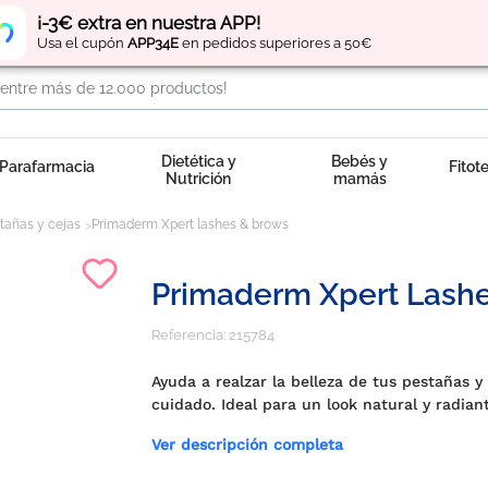
Regístrate
y obtén
puntos
por tus compras
¡-3€ extra en nuestra APP!
Usa el cupón
APP34E
en pedidos superiores a 50€
Dietética y
Bebés y
Parafarmacia
Fitot
Nutrición
mamás
tañas y cejas
Primaderm Xpert lashes & brows
Primaderm Xpert Lash
Referencia:
215784
Ayuda a realzar la belleza de tus pestañas 
cuidado. Ideal para un look natural y radian
Ver descripción completa