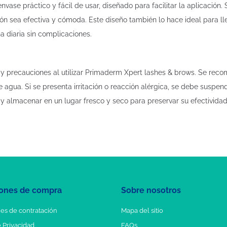
ase práctico y fácil de usar, diseñado para facilitar la aplicación.
ón sea efectiva y cómoda. Este diseño también lo hace ideal para lle
a diaria sin complicaciones.
 precauciones al utilizar Primaderm Xpert lashes & brows. Se recomi
gua. Si se presenta irritación o reacción alérgica, se debe suspende
y almacenar en un lugar fresco y seco para preservar su efectividad
ones de compra
Sobre nosotros
es de contratación
Mapa del sitio
e Privacidad
FAQs