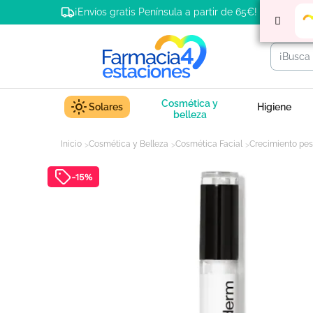
¡Envíos gratis Península a partir de 65€!
Cosmética y
Solares
Higiene
belleza
Inicio
Cosmética y Belleza
Cosmética Facial
Crecimiento pes
-15%