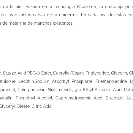
 de la piel. Basada en la tecnología Bicosome, su complejo princ
en las distintas capas de la epidermis. En cada una de estas c
s de melanina de manchas existentes.
 C12-20 Acid PEG-8 Ester, Caprylic/Capric Triglyceride, Glycerin, G
thicone, Lecithin,Sodium Ascorbyl Phosphate, Triethanolamine, L
grance), Chlorphenesin, Niacinamide, 3-0-Ethyl Ascorbic Acid, Pota
raffin, Phenethyl Alcohol, Caprylhydroxamic Acid, Bisabolol, Lau
lyceryl Oleate, Citric Acid.