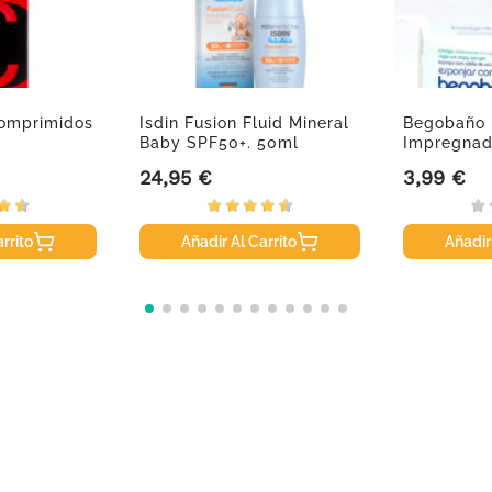
Comprimidos
Isdin Fusion Fluid Mineral
Begobaño 
Baby SPF50+. 50ml
Impregnad
24,95 €
3,99 €
Precio
Precio
rrito
Añadir Al Carrito
Añadir