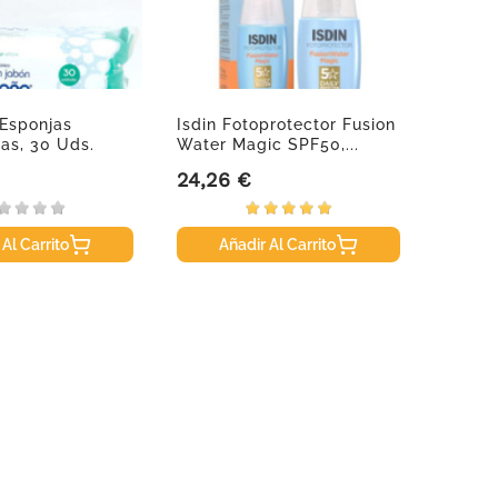
Esponjas
Isdin Fotoprotector Fusion
Nestle
as, 30 Uds.
Water Magic SPF50,...
Pack 
24,26 €
28,95
Precio
Precio
 Al Carrito
Añadir Al Carrito
A