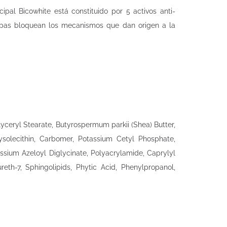
ipal Bicowhite está constituido por 5 activos anti-
apas bloquean los mecanismos que dan origen a la
lyceryl Stearate, Butyrospermum parkii (Shea) Butter,
ysolecithin, Carbomer, Potassium Cetyl Phosphate,
ssium Azeloyl Diglycinate, Polyacrylamide, Caprylyl
reth-7, Sphingolipids, Phytic Acid, Phenylpropanol,