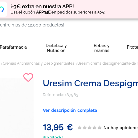
Regístrate
y obtén
puntos
por tus compras
¡-3€ extra en nuestra APP!
Usa el cupón
APP34E
en pedidos superiores a 50€
Dietética y
Bebés y
Parafarmacia
Fitot
Nutrición
mamás
Cremas Antimanchas y Despigmentantes
Uresim crema despigmentante de 
Uresim Crema Despigm
Referencia:
187983
Ver descripción completa
13,95 €
No hay opinio
¡En Stock!