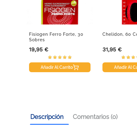
io Ana
Fisiogen Ferro Forte, 30
Chelidon, 60 
...
Sobres
19,95 €
31,95 €
Precio
Precio
Añadir Al Carrito
Añadir Al Ca
Descripción
Comentarios (0)