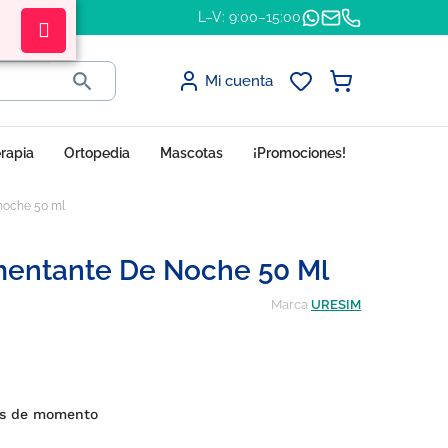
L–V: 9:00–15:00

Mi cuenta
erapia
Ortopedia
Mascotas
¡Promociones!
noche 50 ml
entante De Noche 50 Ml
Marca
URESIM
nes de momento