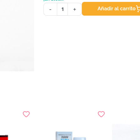
Añadir al carrito
-
+