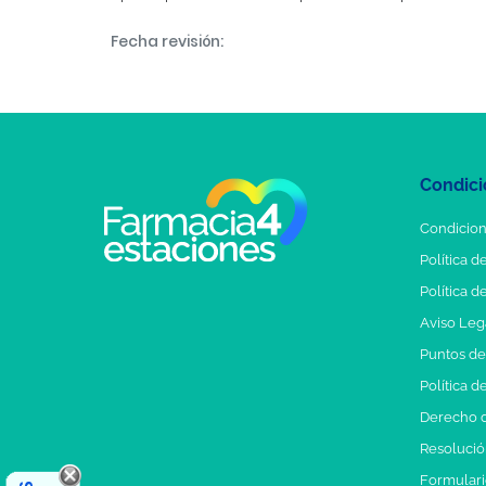
Fecha revisión:
Condici
Condicion
Política d
Política d
Aviso Leg
Puntos d
Política d
Derecho d
Resolución
Formulari