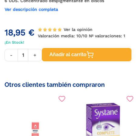
6 UDS. Concentrado despigmentante en discos
Ver descripción completa
Ver la opinión
18,95 €
Valoración media:
10
/10 Nº valoraciones:
1
¡En Stock!
Añadir al carrito
-
+
Otros clientes también compraron