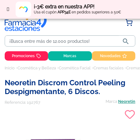
Regístrate
y obtén
puntos
por tus compras
¡-3€ extra en nuestra APP!
Usa el cupón
APP34E
en pedidos superiores a 50€

Promociones
Marcas
Novedades
Inicio
Cosmética y Belleza
Cosmética Facial
Cremas faciales
Cremas
Neoretin Discrom Control Peeling
Despigmentante, 6 Discos.
Marca
Neoretin
Referencia:
192767