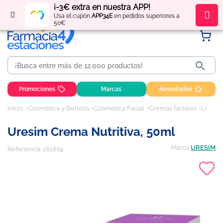
¡-3€ extra en nuestra APP!
Regístrate
y obtén
puntos
por tus compras
Usa el cupón
APP34E
en pedidos superiores a
50€

Promociones
Marcas
Novedades
Inicio
Cosmética y Belleza
Cosmética Facial
Cremas faciales
Uresim Crema Nutritiva, 50ml
Uresim Crema Nutritiva, 50ml
Marca
URESIM
Referencia:
161674