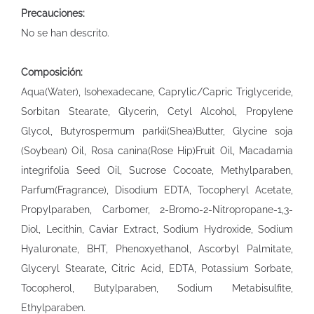
Precauciones:
No se han descrito.
Composición:
Aqua(Water), Isohexadecane, Caprylic/Capric Triglyceride,
Sorbitan Stearate, Glycerin, Cetyl Alcohol, Propylene
Glycol, Butyrospermum parkii(Shea)Butter, Glycine soja
(Soybean) Oil, Rosa canina(Rose Hip)Fruit Oil, Macadamia
integrifolia Seed Oil, Sucrose Cocoate, Methylparaben,
Parfum(Fragrance), Disodium EDTA, Tocopheryl Acetate,
Propylparaben, Carbomer, 2-Bromo-2-Nitropropane-1,3-
Diol, Lecithin, Caviar Extract, Sodium Hydroxide, Sodium
Hyaluronate, BHT, Phenoxyethanol, Ascorbyl Palmitate,
Glyceryl Stearate, Citric Acid, EDTA, Potassium Sorbate,
Tocopherol, Butylparaben, Sodium Metabisulfite,
Ethylparaben.