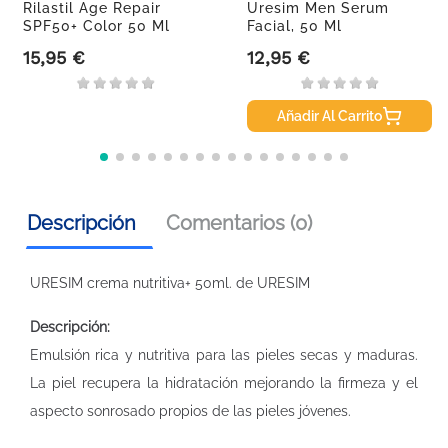
Rilastil Age Repair
Uresim Men Serum
SPF50+ Color 50 Ml
Facial, 50 Ml
15,95 €
12,95 €
Precio
Precio
Añadir Al Carrito
Descripción
Comentarios (0)
URESIM crema nutritiva+ 50ml. de URESIM
Descripción:
Emulsión rica y nutritiva para las pieles secas y maduras.
La piel recupera la hidratación mejorando la firmeza y el
aspecto sonrosado propios de las pieles jóvenes.