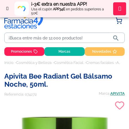
¡-3€ extra en nuestra APP!
Regístrate
y obtén
puntos
por tus compras
Usa el cupón
APP34E
en pedidos superiores a
50€

Promociones
Marcas
Novedades
Inicio
Cosmética y Belleza
Cosmética Facial
Cremas faciales
Apivita Bee Radiant Gel Bálsamo Noche, 50ml.
Apivita Bee Radiant Gel Bálsamo
Noche, 50ml.
Marca
APIVITA
Referencia:
074272