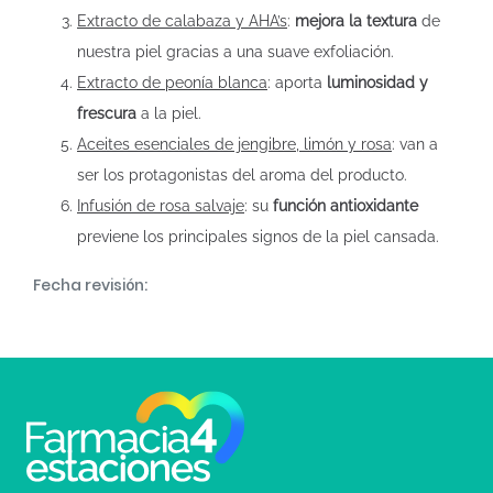
Extracto de calabaza y AHA’s
:
mejora la textura
de
nuestra piel gracias a una suave exfoliación.
Extracto de peonía blanca
: aporta
luminosidad y
frescura
a la piel.
Aceites esenciales de jengibre, limón y rosa
: van a
ser los protagonistas del aroma del producto.
Infusión de rosa salvaje
: su
función antioxidante
previene los principales signos de la piel cansada.
Fecha revisión: