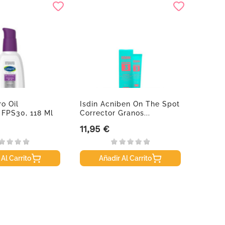
ro Oil
Isdin Acniben On The Spot
Avene
 FPS30, 118 Ml
Corrector Granos...
Limpia
11,95 €
16,99
Precio
Precio
 Al Carrito
Añadir Al Carrito
A