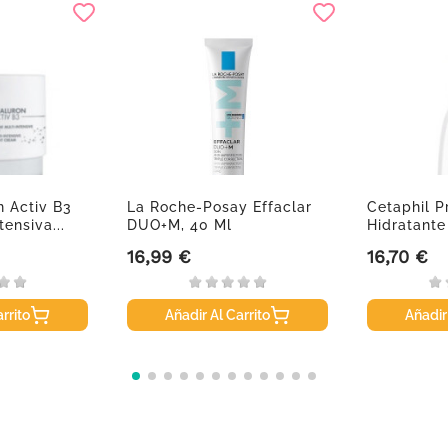
 Activ B3
La Roche-Posay Effaclar
Cetaphil P
ensiva...
DUO+M, 40 Ml
Hidratante
16,99 €
16,70 €
Precio
Precio
rrito
Añadir Al Carrito
Añadir