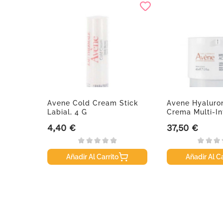
v Cg
Avene Cold Cream Stick
Avene Hyaluron
..
Labial, 4 G
Crema Multi-Int
4,40 €
37,50 €
Precio
Precio
Añadir Al Carrito
Añadir Al Ca