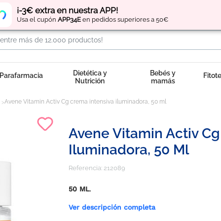
Regístrate
y obtén
puntos
por tus compras
¡-3€ extra en nuestra APP!
Usa el cupón
APP34E
en pedidos superiores a 50€
Dietética y
Bebés y
Parafarmacia
Fitot
Nutrición
mamás
Avene Vitamin Activ Cg crema intensiva iluminadora, 50 ml
Avene Vitamin Activ Cg
Iluminadora, 50 Ml
Referencia:
212089
50 ML
.
Ver descripción completa