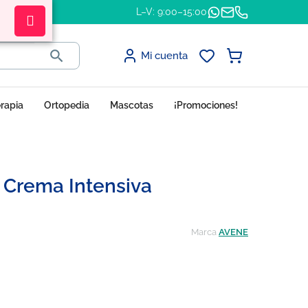
L–V: 9:00–15:00

Mi cuenta
erapia
Ortopedia
Mascotas
¡Promociones!
 Crema Intensiva
Marca
AVENE