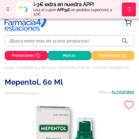
¡-3€ extra en nuestra APP!
Regístrate
y obtén
puntos
por tus compras
Usa el cupón
APP34E
en pedidos superiores a
50€

Promociones
Marcas
Novedades
Inicio
Cosmética y Belleza
Cosmética Facial
Cremas faciales
Mepentol, 60 ml
Mepentol, 60 Ml
Marca
ALFASIGMA
Referencia:
214122