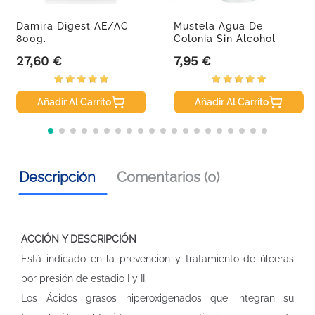
Damira Digest AE/AC
Mustela Agua De
800g.
Colonia Sin Alcohol
200ml
27,60 €
7,95 €
Precio
Precio
Añadir Al Carrito
Añadir Al Carrito
Descripción
Comentarios (0)
ACCIÓN Y DESCRIPCIÓN
Está indicado en la prevención y tratamiento de úlceras
por presión de estadio I y II.
Los Ácidos grasos hiperoxigenados que integran su