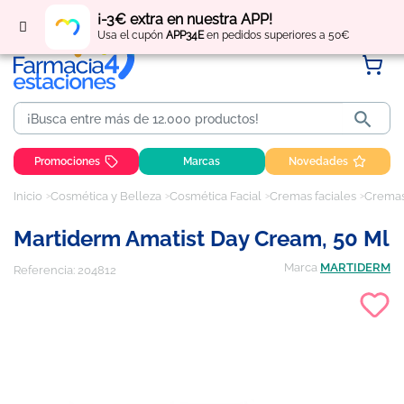
Regístrate
y obtén
puntos
por tus compras
¡-3€ extra en nuestra APP!
Usa el cupón
APP34E
en pedidos superiores a 50€

Promociones
Marcas
Novedades
Inicio
Cosmética y Belleza
Cosmética Facial
Cremas faciales
Cremas
Martiderm Amatist Day Cream, 50 Ml
Marca
MARTIDERM
Referencia:
204812