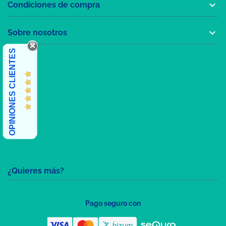

Condiciones de compra

Sobre nosotros
OPINIONES CLIENTES
¿Quieres más?
Pago seguro con