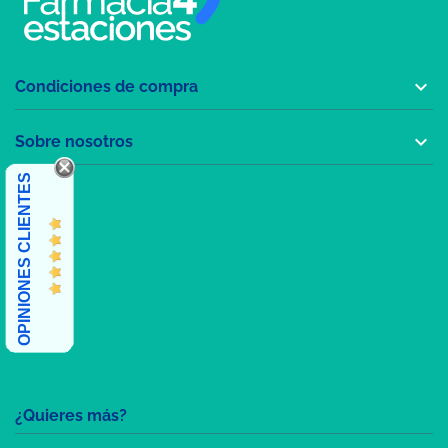

Condiciones de compra

Sobre nosotros
OPINIONES CLIENTES
¿Quieres más?