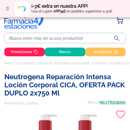
Regístrate
y obtén
puntos
por tus compras
¡-3€ extra en nuestra APP!
Usa el cupón
APP34E
en pedidos superiores a 50€

Promociones
Marcas
Novedades
Inicio
Cosmética y Belleza
Cosmética Corporal
Cremas y Aceites Co
Neutrogena Reparación Intensa
Loción Corporal CICA, OFERTA PACK
DUPLO 2x750 Ml
Marca
NEUTROGENA
Referencia:
209815