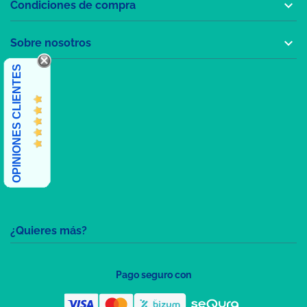

Condiciones de compra

Sobre nosotros
OPINIONES CLIENTES
¿Quieres más?
Pago seguro con