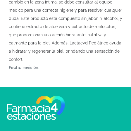
cambio en la zona íntima, se debe consultar al equipo
médico para una correcta higiene y para resolver cualquier
duda. Este producto está compuesto sin jabón ni alcohol, y
contiene extracto de aloe vera y extracto de melocotón,
que proporcionan una acción hidratante, nutritiva y
calmante para la piel. Además, Lactacyd Pediátrico ayuda
a hidratar y regenerar la piel, brindando una sensación de
confort.
Fecha revisión: