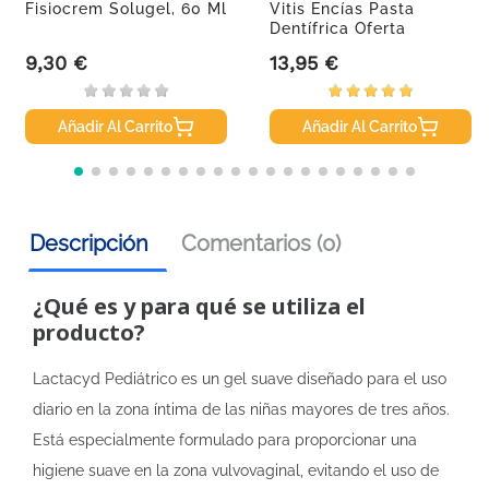
Fisiocrem Solugel, 60 Ml
Vitis Encías Pasta
Dentífrica Oferta
Duplo,...
9,30 €
13,95 €
Precio
Precio
Añadir Al Carrito
Añadir Al Carrito
Descripción
Comentarios (0)
¿Qué es y para qué se utiliza el
producto?
Lactacyd Pediátrico es un gel suave diseñado para el uso
diario en la zona íntima de las niñas mayores de tres años.
Está especialmente formulado para proporcionar una
higiene suave en la zona vulvovaginal, evitando el uso de