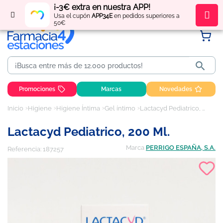
¡-3€ extra en nuestra APP!
Regístrate
y obtén
puntos
por tus compras
Usa el cupón
APP34E
en pedidos superiores a
50€

Promociones
Marcas
Novedades
Inicio
Higiene
Higiene Íntima
Gel íntimo
Lactacyd Pediatrico, 200 ml.
Lactacyd Pediatrico, 200 Ml.
Marca
PERRIGO ESPAÑA, S.A.
Referencia:
187257