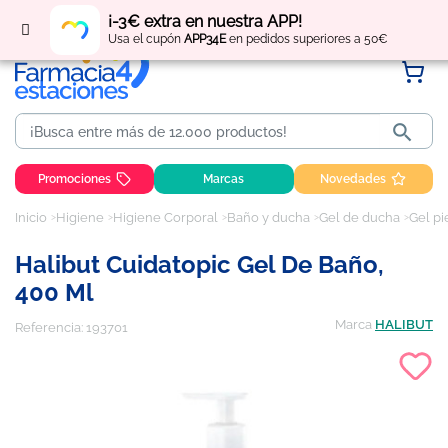
Regístrate
y obtén
puntos
por tus compras
¡-3€ extra en nuestra APP!
Usa el cupón
APP34E
en pedidos superiores a 50€

Promociones
Marcas
Novedades
Inicio
Higiene
Higiene Corporal
Baño y ducha
Gel de ducha
Gel pi
Halibut Cuidatopic Gel De Baño,
400 Ml
Marca
HALIBUT
Referencia:
193701