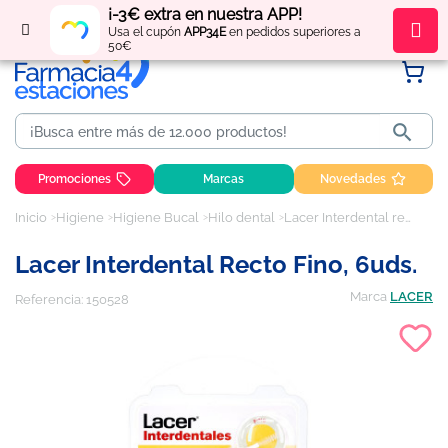
¡-3€ extra en nuestra APP!
Regístrate
y obtén
puntos
por tus compras
Usa el cupón
APP34E
en pedidos superiores a
50€

Promociones
Marcas
Novedades
Inicio
Higiene
Higiene Bucal
Hilo dental
Lacer Interdental recto fino, 6uds.
Lacer Interdental Recto Fino, 6uds.
Marca
LACER
Referencia:
150528