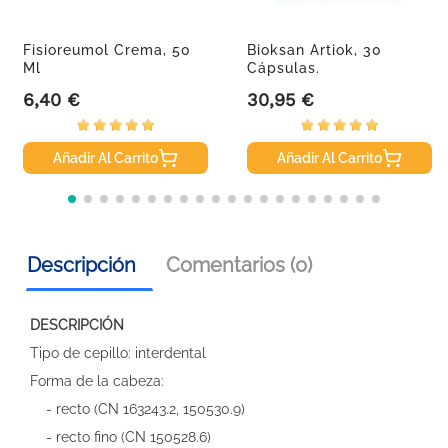
Fisioreumol Crema, 50
Bioksan Artiok, 30
Ml
Cápsulas.
6,40 €
30,95 €
Precio
Precio
Añadir Al Carrito
Añadir Al Carrito
Descripción
Comentarios (0)
DESCRIPCIÓN
Tipo de cepillo: interdental
Forma de la cabeza:
- recto (CN 163243.2, 150530.9)
- recto fino (CN 150528.6)