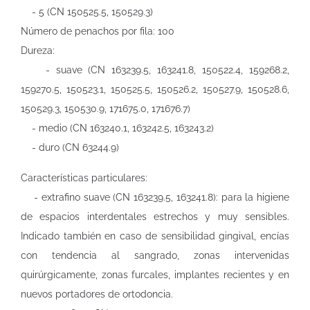
- 5 (CN 150525.5, 150529.3)
Número de penachos por fila: 100
Dureza:
- suave (CN 163239.5, 163241.8, 150522.4, 159268.2,
159270.5, 150523.1, 150525.5, 150526.2, 150527.9, 150528.6,
150529.3, 150530.9, 171675.0, 171676.7)
- medio (CN 163240.1, 163242.5, 163243.2)
- duro (CN 63244.9)
Características particulares:
- extrafino suave (CN 163239.5, 163241.8): para la higiene
de espacios interdentales estrechos y muy sensibles.
Indicado también en caso de sensibilidad gingival, encías
con tendencia al sangrado, zonas intervenidas
quirúrgicamente, zonas furcales, implantes recientes y en
nuevos portadores de ortodoncia.