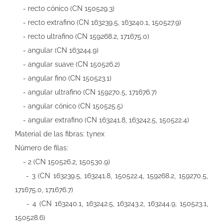
- recto cónico (CN 150529.3)
- recto extrafino (CN 163239.5, 163240.1, 150527.9)
- recto ultrafino (CN 159268.2, 171675.0)
- angular (CN 163244.9)
- angular suave (CN 150526.2)
- angular fino (CN 150523.1)
- angular ultrafino (CN 159270.5, 171676.7)
- angular cónico (CN 150525.5)
- angular extrafino (CN 163241.8, 163242.5, 150522.4)
Material de las fibras: tynex
Número de filas:
- 2 (CN 150526.2, 150530.9)
- 3 (CN 163239.5, 163241.8, 150522.4, 159268.2, 159270.5,
171675.0, 171676.7)
- 4 (CN 163240.1, 163242.5, 163243.2, 163244.9, 150523.1,
150528.6)