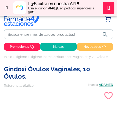
¡-3€ extra en nuestra APP!
Regístrate
y obtén
puntos
por tus compras
Usa el cupón
APP34E
en pedidos superiores a
50€

Promociones
Marcas
Novedades
Inicio
Higiene
Higiene Íntima
Irritaciones vaginales y vulvales
Gindoxi Óvulos Vaginales, 10 Óvulos.
Gindoxi Óvulos Vaginales, 10
Óvulos.
Marca
ADAMED
Referencia:
164610