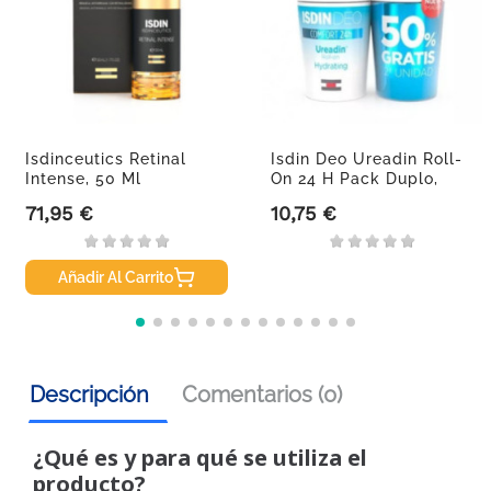
Isdinceutics Retinal
Isdin Deo Ureadin Roll-
Intense, 50 Ml
On 24 H Pack Duplo,
2x50 Ml
71,95 €
10,75 €
Precio
Precio
Añadir Al Carrito
Descripción
Comentarios (0)
¿Qué es y para qué se utiliza el
producto?