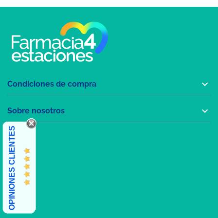

Condiciones de compra

Sobre nosotros
OPINIONES CLIENTES