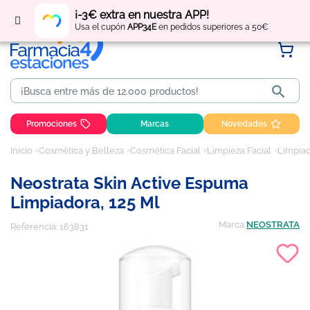
Regístrate
y obtén
puntos
por tus compras
¡-3€ extra en nuestra APP!
Usa el cupón
APP34E
en pedidos superiores a 50€

Promociones
Marcas
Novedades
Inicio
Cosmética y Belleza
Cosmética Facial
Limpieza Facial
Limpiad
Neostrata Skin Active Espuma
Limpiadora, 125 Ml
Marca
NEOSTRATA
Referencia:
163831