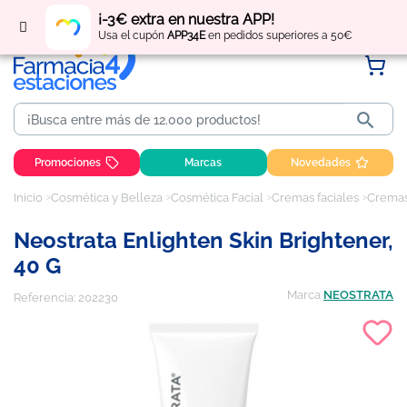
Regístrate
y obtén
puntos
por tus compras
¡-3€ extra en nuestra APP!
Usa el cupón
APP34E
en pedidos superiores a 50€

Promociones
Marcas
Novedades
Inicio
Cosmética y Belleza
Cosmética Facial
Cremas faciales
Cremas
Neostrata Enlighten Skin Brightener,
40 G
Marca
NEOSTRATA
Referencia:
202230