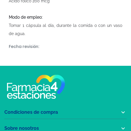
Ácido fólico 200 mcg
Modo de empleo:
Tomar 1 cápsula al día, durante la comida o con un vaso
de agua.
Fecha revisión:

Condiciones de compra

Sobre nosotros