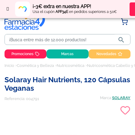
Regístrate
y obtén
puntos
por tus compras
¡-3€ extra en nuestra APP!
Usa el cupón
APP34E
en pedidos superiores a 50€

Promociones
Marcas
Novedades
Inicio
Cosmética y Belleza
Nutricosmética
Nutricosmética Cabello y
Solaray Hair Nutrients, 120 Cápsulas
Veganas
Marca
SOLARAY
Referencia:
004791