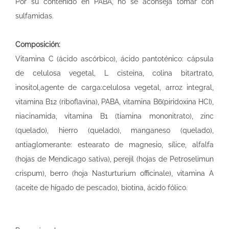
Por su contenido en PABA, no se aconseja tomar con
sulfamidas.
Composición:
Vitamina C (ácido ascórbico), ácido pantoténico: cápsula
de celulosa vegetal, L cisteina, colina bitartrato,
inositol,agente de carga:celulosa vegetal, arroz integral,
vitamina B12 (riboflavina), PABA, vitamina B6(piridoxina HCI),
niacinamida, vitamina B1 (tiamina mononitrato), zinc
(quelado), hierro (quelado), manganeso (quelado),
antiaglomerante: estearato de magnesio, sílice, alfalfa
(hojas de Mendicago sativa), perejil (hojas de Petroselimun
crispum), berro (hoja Nasturturium officinale), vitamina A
(aceite de hígado de pescado), biotina, ácido fólico.