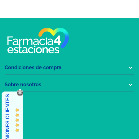

Condiciones de compra

Sobre nosotros
OPINIONES CLIENTES