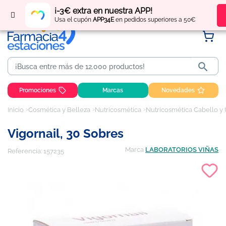
Regístrate
y obtén
puntos
por tus compras
¡-3€ extra en nuestra APP!
Usa el cupón
APP34E
en pedidos superiores a 50€

Promociones
Marcas
Novedades
Inicio
Cosmética y Belleza
Nutricosmética
Nutricosmética Cabello y
Vigornail, 30 Sobres
Marca
LABORATORIOS VIÑAS
Referencia:
157235